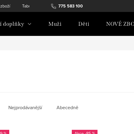
 zboží
Tabulky velikostí
775 583 100
Soubory Cookies
Podmínky och
 doplňky
Muži
Děti
NOVÉ ZBO
Nejprodávanější
Abecedně
79 %
-85 %