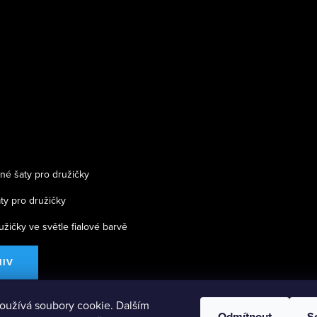
né šaty pro družičky
ty pro družičky
užičky ve světle fialové barvě
HIV
oužívá soubory cookie. Dalším
Odmítnout
S