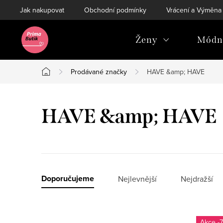
Přejít
Jak nakupovat
Obchodní podmínky
Vrácení a Výměna
na
obsah
Ženy
Módní
Prodávané značky
HAVE &amp; HAVE
Domů
HAVE &amp; HAVE
Ř
Doporučujeme
Nejlevnější
Nejdražší
a
V
z
-