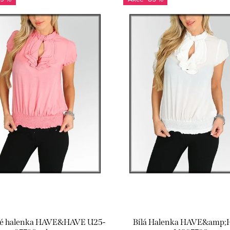
é halenka HAVE&HAVE U25-
Bílá Halenka HAVE&amp