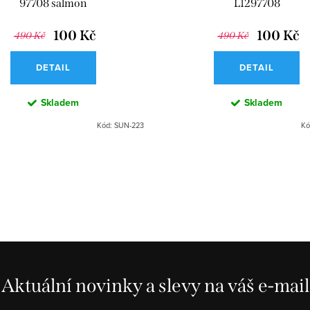
97708 salmon
L1297708
100 Kč
100 Kč
490 Kč
490 Kč
DETAIL
DETAIL
Skladem
Skladem
Kód:
SUN-223
Kó
Aktuální novinky a slevy na váš e-mail