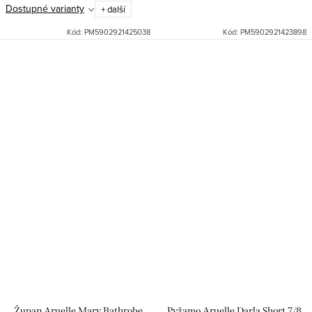
Dostupné varianty
+ další
Kód:
PM5902921425038
Kód:
PM5902921423898
Župan Aruelle Mary Bathrobe
Pyžamo Aruelle Darla Short 7/8