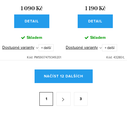
1 090 Kč
1 190 Kč
DETAIL
DETAIL
Skladem
Skladem
Dostupné varianty
Dostupné varianty
+ další
+ další
Kód:
PM5907479349201
Kód:
43280/L
O
NAČÍST 12 DALŠÍCH
v
l
á
S
1
3
d
t
a
r
c
á
í
n