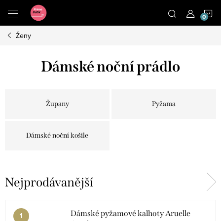
Přejít
N
na
obsah
Ženy
K
Dámské noční prádlo
Župany
Pyžama
Dámské noční košile
Nejprodávanější
Dámské pyžamové kalhoty Aruelle