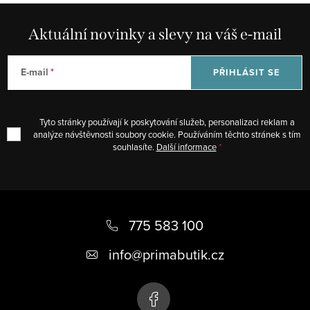
p
k
r
Aktuální novinky a slevy na váš e-mail
o
v
v
k
á
E-mail
PŘIHLÁSIT SE
y
n
v
í
ý
Tyto stránky používají k poskytování služeb, personalizaci reklam a
p
analýze návštěvnosti soubory cookie. Používáním těchto stránek s tím
souhlasíte.
Další informace
i
s
u
Z
á
775 583 100
p
info
@
primabutik.cz
a
t