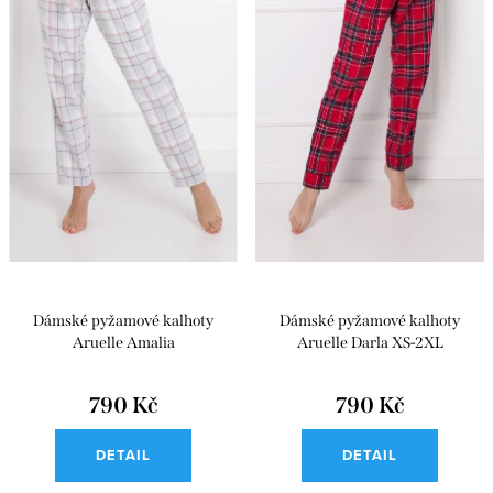
Abecedně
o
r
d
o
u
d
k
u
t
k
ů
t
ů
Dámské pyžamové kalhoty
Dámské pyžamové kalhoty
Aruelle Amalia
Aruelle Darla XS-2XL
790 Kč
790 Kč
DETAIL
DETAIL