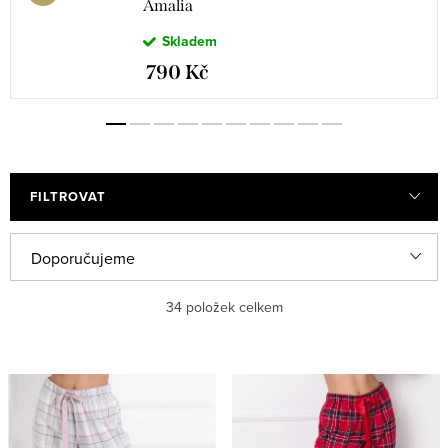
Amalia
Skladem
790 Kč
FILTROVAT
V
Ř
Doporučujeme
ý
a
Nejlevnější
34
položek celkem
p
z
i
e
Nejdražší
s
n
Nejprodávanější
p
í
r
p