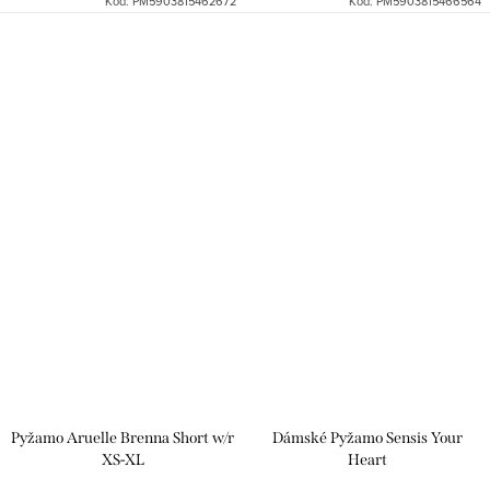
Kód:
PM5903815462672
Kód:
PM5903815466564
Pyžamo Aruelle Brenna Short w/r
Dámské Pyžamo Sensis Your
XS-XL
Heart