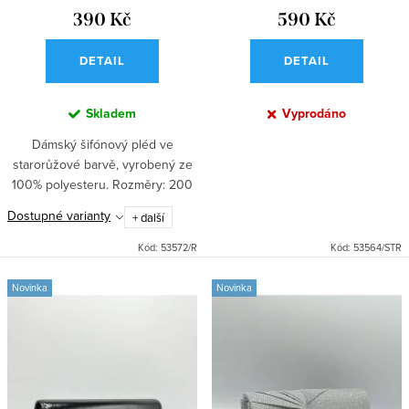
390 Kč
590 Kč
DETAIL
DETAIL
Skladem
Vyprodáno
Dámský šifónový pléd ve
starorůžové barvě, vyrobený ze
100% polyesteru. Rozměry: 200
x 70 cm. Vhodný nejen pro
Dostupné varianty
+ další
družičky, doporučeno ruční praní.
Kód:
53572/R
Kód:
53564/STR
Novinka
Novinka