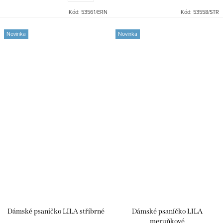
Kód:
53561/ERN
Kód:
53558/STR
Novinka
Novinka
Dámské psaníčko LILA stříbrné
Dámské psaníčko LILA
meruňkové