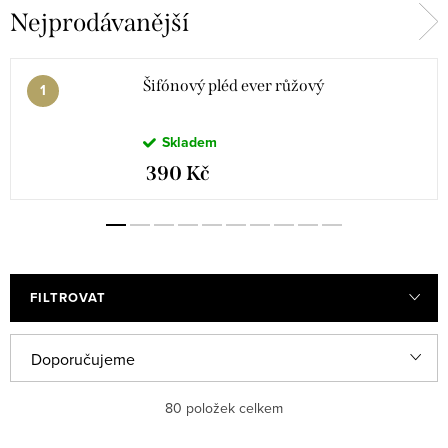
Nejprodávanější
Šifónový pléd ever růžový
Skladem
390 Kč
FILTROVAT
V
Ř
Doporučujeme
ý
a
Nejlevnější
80
položek celkem
p
z