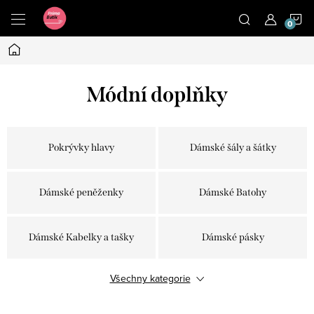
Přejít
N
na
obsah
Domů
K
Módní doplňky
Pokrývky hlavy
Dámské šály a šátky
Dámské peněženky
Dámské Batohy
Dámské Kabelky a tašky
Dámské pásky
Všechny kategorie
Bižuterie