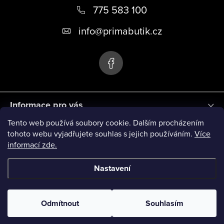
á
775 583 100
p
info
@
primabutik.cz
a
t
í
Informace pro vás
Tento web používá soubory cookie. Dalším procházením
Blog
tohoto webu vyjadřujete souhlas s jejich používáním.
Více
informací zde.
Novinky
Nastavení
Copyright 2026
PRIMA BUTIK
. Všechna práva vyhrazena.
Odmítnout
Souhlasím
Vytvořil Shoptet