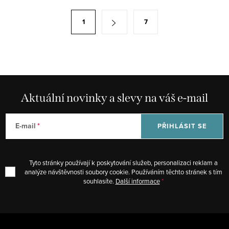
l
á
S
1
7
d
t
a
r
c
á
í
n
p
k
r
Aktuální novinky a slevy na váš e-mail
o
v
v
k
á
E-mail
PŘIHLÁSIT SE
y
n
v
í
ý
Tyto stránky používají k poskytování služeb, personalizaci reklam a
p
analýze návštěvnosti soubory cookie. Používáním těchto stránek s tím
souhlasíte.
Další informace
i
s
u
Z