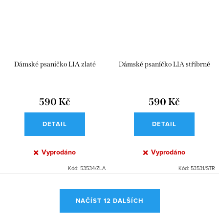
Dámské psaníčko LIA zlaté
Dámské psaníčko LIA stříbrné
590 Kč
590 Kč
DETAIL
DETAIL
Vyprodáno
Vyprodáno
Kód:
53534/ZLA
Kód:
53531/STR
O
NAČÍST 12 DALŠÍCH
v