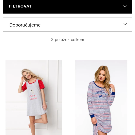
FILTROVAT
V
Ř
Doporučujeme
ý
a
Nejlevnější
3
položek celkem
p
z
i
e
Nejdražší
s
n
Nejprodávanější
p
í
r
p
Abecedně
o
r
d
o
u
d
k
u
t
k