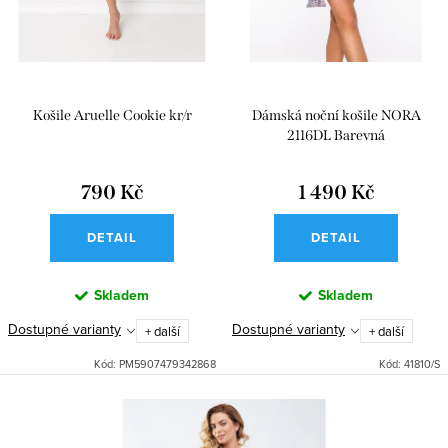
ů
t
ů
Košile Aruelle Cookie kr/r
Dámská noční košile NORA
2116DL Barevná
790 Kč
1 490 Kč
DETAIL
DETAIL
Skladem
Skladem
Dostupné varianty
Dostupné varianty
+ další
+ další
Kód:
PM5907479342868
Kód:
41810/S