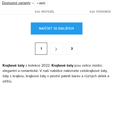
Dostupné varianty
+ další
krajka z těchto šatů dělají
nezapomenutelný kousek pro
Kód:
49075/ZEL
Kód:
47505/MOD
váš...
O
NAČÍST 12 DALŠÍCH
v
l
á
S
1
3
d
t
a
r
c
á
Krajkové šaty
z kolekce 2022.
Krajkové šaty
jsou velice módní,
í
elegantní a romantické. V naší nabídce naleznete celokrajkové šaty,
n
šaty s krajkou, krajkové šaty v pestré paletě barev a různých délek a
p
k
střihů.
r
o
v
v
k
á
y
n
v