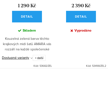
1 290 Kč
2 390 Kč
DETAIL
DETAIL
Skladem
Vyprodáno
Kouzelná zelená barva těchto
krajkových midi šatů AMARA vás
rozzáří na každé společenské
události, ať už jdete na svatbu
Dostupné varianty
+ další
jako host nebo družička.
Přiléhavý korzetový top s...
Kód:
53682/ZEL
Kód:
53498/ZEL2