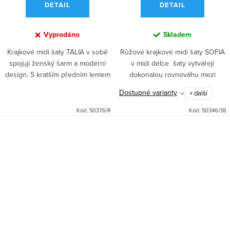
DETAIL
DETAIL
Vyprodáno
Skladem
Krajkové midi šaty TALIA v sobě
Růžové krajkové midi šaty SOFIA
spojují ženský šarm a moderní
v midi délce šaty vytvářejí
design. S kratším předním lemem
dokonalou rovnováhu mezi
a delším zadním lemem vytváří
rafinovaností a všestranností
Dostupné varianty
+ další
podmanivý a dynamický vzhled.
takže se hodí pro různé
Asymetrie lemu dodává...
příležitosti. Výstřih do V...
Kód:
50376/R
Kód:
50346/38