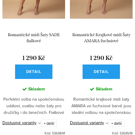
ů
t
ů
Romantické midi Šaty SADE
Romantické Krajkové midi Šaty
fialkové
AMARA fuchsiové
1 290 Kč
1 290 Kč
DETAIL
DETAIL
Skladem
Skladem
Perfektní volba na společenskou
Romantické krajkové midi šaty
událost, svatbu nebo šaty pro
AMARA ve fuchsiové barvě jsou
družičky i do tanečních. Fialkové
ideální volbou na společenskou
midi šaty s přiléhavým
událost, svatbu nebo pro
Dostupné varianty
Dostupné varianty
+ další
+ další
korzetovým krajkovým topem a
družičky. Přiléhavý korzetový top
nastavitelnými ramínky...
s nastavitelnými ramínky a...
Kód:
53688/M
Kód:
53685/M