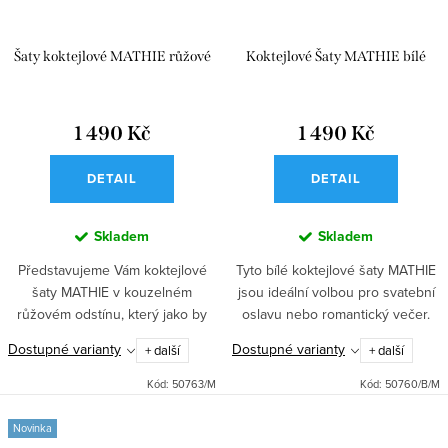
Šaty koktejlové MATHIE růžové
Koktejlové Šaty MATHIE bílé
1 490 Kč
1 490 Kč
DETAIL
DETAIL
Skladem
Skladem
Představujeme Vám koktejlové
Tyto bílé koktejlové šaty MATHIE
šaty MATHIE v kouzelném
jsou ideální volbou pro svatební
růžovém odstínu, který jako by
oslavu nebo romantický večer.
vyšel přímo z romantického snu.
Jejich kouzelný design dodá
Dostupné varianty
Dostupné varianty
+ další
+ další
Tento model je ideálním
vašemu vzhledu eleganci a
společníkem pro každou
sofistikovanost, které...
Kód:
50763/M
Kód:
50760/B/M
družičku nebo...
Novinka