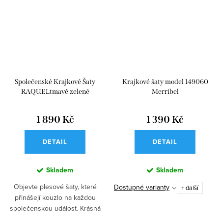
Společenské Krajkové Šaty
Krajkové šaty model 149060
RAQUELtmavě zelené
Merribel
1 890 Kč
1 390 Kč
DETAIL
DETAIL
Skladem
Skladem
Objevte plesové šaty, které
Dostupné varianty
+ další
přinášejí kouzlo na každou
společenskou událost. Krásná
tmavě zelená barva a romantická