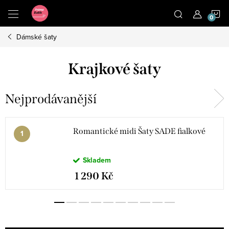
Přejít
N
na
obsah
Dámské šaty
K
Krajkové šaty
Nejprodávanější
Romantické midi Šaty SADE fialkové
Skladem
1 290 Kč