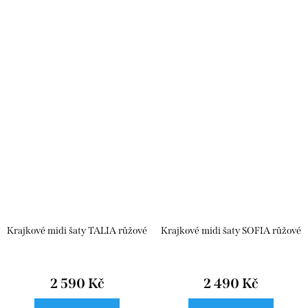
Krajkové midi šaty TALIA růžové
Krajkové midi šaty SOFIA růžové
2 590 Kč
2 490 Kč