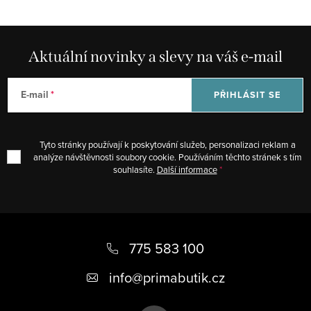
í
ý
p
i
Aktuální novinky a slevy na váš e-mail
s
u
E-mail
PŘIHLÁSIT SE
Tyto stránky používají k poskytování služeb, personalizaci reklam a
analýze návštěvnosti soubory cookie. Používáním těchto stránek s tím
souhlasíte.
Další informace
Z
á
775 583 100
p
info
@
primabutik.cz
a