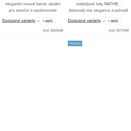
elegantní vínové barvě, ideální
koktejlové šaty MATHIE ,
pro taneční a společenské
dokonalý mix elegance a pohodlí
události. Skládaný živůtek a
pro váš příští společenský večer.
Dostupné varianty
Dostupné varianty
+ další
+ další
kolová sukně se spodničkou
Tyto krátké šaty jsou ideálním
dodají vašemu vzhledu hravost i...
řešením nejen na svatby, ale...
Kód:
52005/M
Kód:
50775/M
Novinka