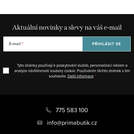
Aktuální novinky a slevy na váš e-mail
E-mail
PŘIHLÁSIT SE
Tyto stránky používají k poskytování služeb, personalizaci reklam a
analýze návštěvnosti soubory cookie. Používáním těchto stránek s tím
souhlasíte.
Další informace
Z
á
775 583 100
p
info
@
primabutik.cz
a