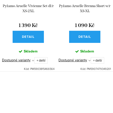
Pyžamo Aruelle Vivienne Set dł/r
Pyžamo Aruelle Brenna Short w/r
XS-2XL
XS-XL
1 390 Kč
1 090 Kč
DETAIL
DETAIL
Skladem
Skladem
Dostupné varianty
Dostupné varianty
+ další
+ další
Kód:
PM5903815466564
Kód:
PM5907479349201