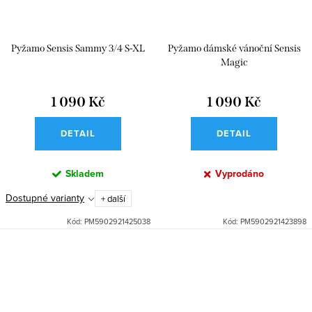
Pyžamo Sensis Sammy 3/4 S-XL
Pyžamo dámské vánoční Sensis
Magic
1 090 Kč
1 090 Kč
DETAIL
DETAIL
Skladem
Vyprodáno
Dostupné varianty
+ další
Kód:
PM5902921425038
Kód:
PM5902921423898