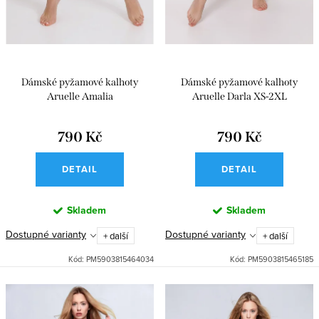
ů
t
ů
Dámské pyžamové kalhoty
Dámské pyžamové kalhoty
Aruelle Amalia
Aruelle Darla XS-2XL
790 Kč
790 Kč
DETAIL
DETAIL
Skladem
Skladem
Dostupné varianty
Dostupné varianty
+ další
+ další
Kód:
PM5903815464034
Kód:
PM5903815465185