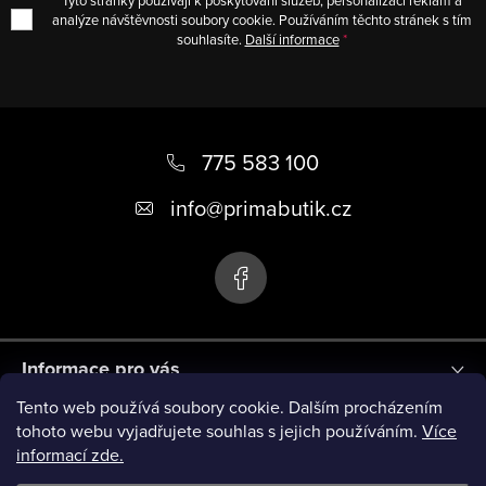
p
analýze návštěvnosti soubory cookie. Používáním těchto stránek s tím
souhlasíte.
Další informace
i
s
u
Z
á
775 583 100
p
info
@
primabutik.cz
a
t
í
Informace pro vás
Tento web používá soubory cookie. Dalším procházením
Blog
tohoto webu vyjadřujete souhlas s jejich používáním.
Více
informací zde.
Novinky