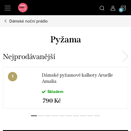
Přejít
N
na
obsah
Dámské noční prádlo
K
Pyžama
Nejprodávanější
Dámské pyžamové kalhoty Aruelle
Amalia
Skladem
790 Kč