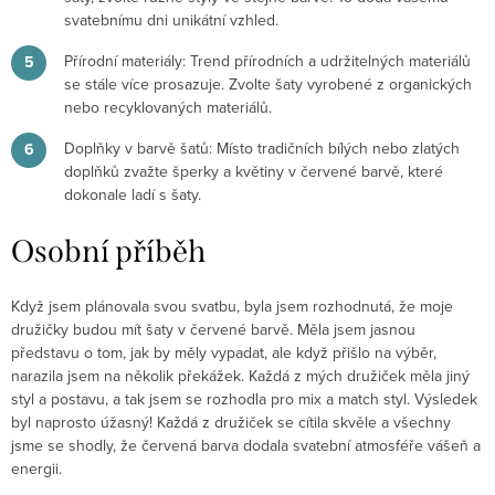
svatebnímu dni unikátní vzhled.
Přírodní materiály
: Trend přírodních a udržitelných materiálů
se stále více prosazuje. Zvolte šaty vyrobené z organických
nebo recyklovaných materiálů.
Doplňky v barvě šatů
: Místo tradičních bílých nebo zlatých
doplňků zvažte šperky a květiny v červené barvě, které
dokonale ladí s šaty.
Osobní příběh
Když jsem plánovala svou svatbu, byla jsem rozhodnutá, že moje
družičky budou mít šaty v červené barvě. Měla jsem jasnou
představu o tom, jak by měly vypadat, ale když přišlo na výběr,
narazila jsem na několik překážek. Každá z mých družiček měla jiný
styl a postavu, a tak jsem se rozhodla pro mix a match styl. Výsledek
byl naprosto úžasný! Každá z družiček se cítila skvěle a všechny
jsme se shodly, že červená barva dodala svatební atmosféře vášeň a
energii.