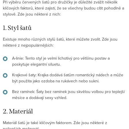
Při výběru červených šatů pro družičky je důležité zvážit několik
klíčových faktorů, které zajistí, že se všechny budou cítit pohodlně a
stylově. Zde jsou některé z nich:
1. Styl šatů
Existuje mnoho různých stylů šatů, které můžete zvolit. Zde jsou
některé z nejpopulárnějších:
A-linie
: Tento styl je velmi lichotivý pro většinu postav a
poskytuje elegantní siluetu.
Krajkové šaty
: Krajka dodává šatům romantický nádech a může
být použita jako ozdoba na rukávech nebo sukni.
Bez ramínek
: Šaty bez ramínek jsou skvělou volbou pro teplejší
měsíce a dodávají sexy vzhled.
2. Materiál
Materiál šatů je také klíčovým faktorem. Zde jsou některé z
nejlepších možností: