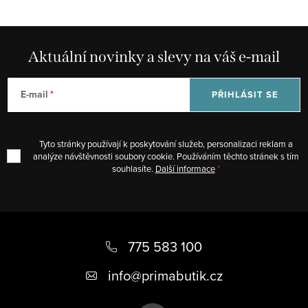
Aktuální novinky a slevy na váš e-mail
E-mail
PŘIHLÁSIT SE
Tyto stránky používají k poskytování služeb, personalizaci reklam a
analýze návštěvnosti soubory cookie. Používáním těchto stránek s tím
souhlasíte.
Další informace
Z
á
775 583 100
p
info
@
primabutik.cz
a