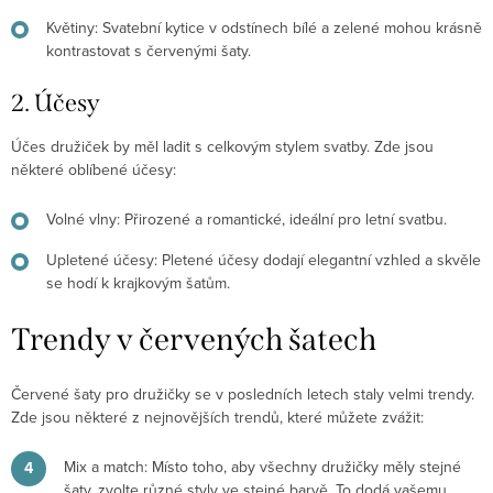
Květiny
: Svatební kytice v odstínech bílé a zelené mohou krásně
kontrastovat s červenými šaty.
2. Účesy
Účes družiček by měl ladit s celkovým stylem svatby. Zde jsou
některé oblíbené účesy:
Volné vlny
: Přirozené a romantické, ideální pro letní svatbu.
Upletené účesy
: Pletené účesy dodají elegantní vzhled a skvěle
se hodí k krajkovým šatům.
Trendy v červených šatech
Červené šaty pro družičky se v posledních letech staly velmi trendy.
Zde jsou některé z nejnovějších trendů, které můžete zvážit:
Mix a match
: Místo toho, aby všechny družičky měly stejné
šaty, zvolte různé styly ve stejné barvě. To dodá vašemu