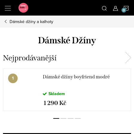
Přejít
N
na
obsah
Dámské džíny a kalhoty
K
Dámské Džíny
Nejprodávanější
Dámské džíny boyfriend modré
Skladem
1 290 Kč