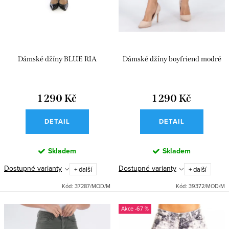
ů
t
ů
Dámské džíny BLUE RIA
Dámské džíny boyfriend modré
1 290 Kč
1 290 Kč
DETAIL
DETAIL
Skladem
Skladem
Dostupné varianty
Dostupné varianty
+ další
+ další
Kód:
37287/MOD/M
Kód:
39372/MOD/M
-67 %