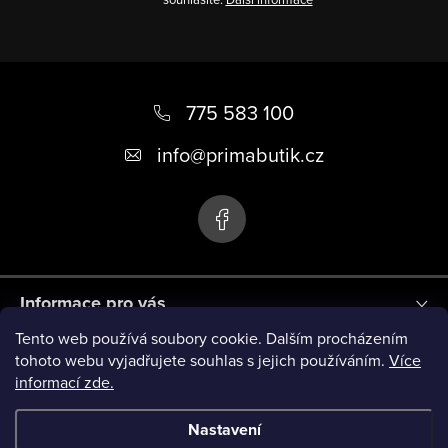
k
y
v
Z
ý
á
775 583 100
p
i
p
info
@
primabutik.cz
s
a
u
t
í
Informace pro vás
Tento web používá soubory cookie. Dalším procházením
Blog
tohoto webu vyjadřujete souhlas s jejich používáním.
Více
informací zde.
Novinky
Nastavení