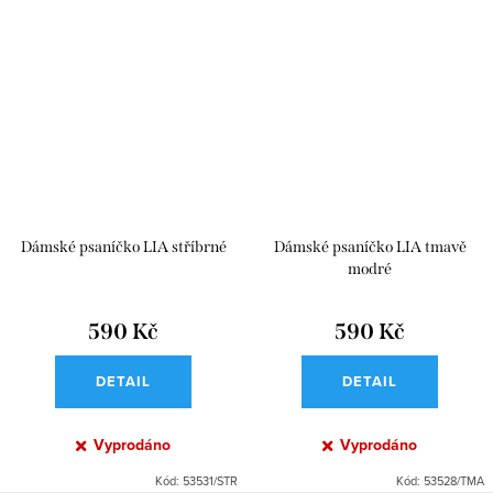
Dámské psaníčko LIA stříbrné
Dámské psaníčko LIA tmavě
modré
590 Kč
590 Kč
DETAIL
DETAIL
Vyprodáno
Vyprodáno
Kód:
53531/STR
Kód:
53528/TMA