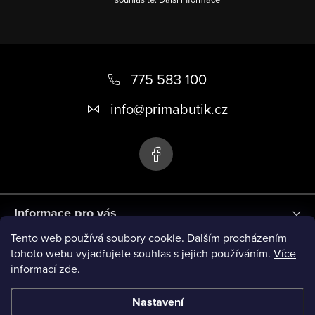
i
s
u
Z
á
775 583 100
p
info
@
primabutik.cz
a
t
í
Informace pro vás
Tento web používá soubory cookie. Dalším procházením
Blog
tohoto webu vyjadřujete souhlas s jejich používáním.
Více
informací zde.
Novinky
Nastavení