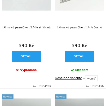
ů
t
ů
Dámské psaníčko ELMA stříbrná
Dámské psaníčko ELMA černé
590 Kč
590 Kč
DETAIL
DETAIL
Vyprodáno
Skladem
Dostupné varianty
+ další
Kód:
53564/STR
Kód:
53561/ERN
Novinka
Novinka