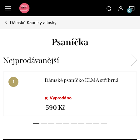
Přejít
N
na
obsah
Dámské Kabelky a tašky
K
Psaníčka
Nejprodávanější
Dámské psaníčko ELMA stříbrná
Vyprodáno
590 Kč