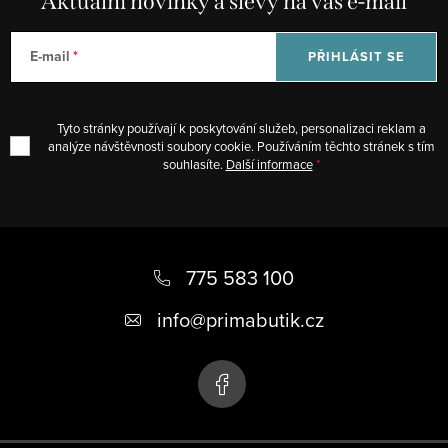
Aktuální novinky a slevy na váš e-mail
E-mail
PŘIHLÁSIT SE
Tyto stránky používají k poskytování služeb, personalizaci reklam a
analýze návštěvnosti soubory cookie. Používáním těchto stránek s tím
souhlasíte.
Další informace
Z
á
775 583 100
p
info
@
primabutik.cz
a
t
í