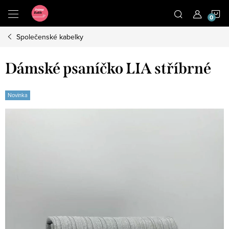
Přejít
N
na
obsah
Společenské kabelky
K
Dámské psaníčko LIA stříbrné
Novinka