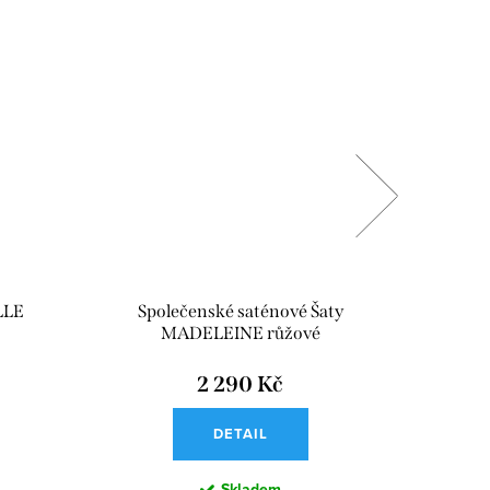
LLE
Společenské saténové Šaty
Spo
MADELEINE růžové
2 290 Kč
DETAIL
Skladem