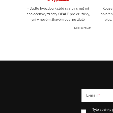
sou ideální
- Buďte hvězdou každé svatby s našimi
Kouzel
a večer i
společenskými šaty OPALE pro družičky,
stvořen
st. Dlouhá
nyní v novém žhavém odstínu žluté -
ples,
ný živůtek
Elegantní a nadčasový design, který
krajkov
Kód:
53213/M
Kód:
53750/M
osvědčeně zdobí družičky na...
E-mail
Tyto stránky 