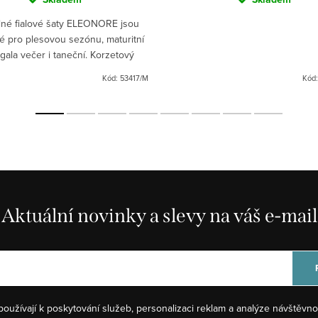
né fialové šaty ELEONORE jsou
é pro plesovou sezónu, maturitní
 gala večer i taneční. Korzetový
ý top se šněrováním a nadýchaná
Kód:
53417/M
Kód
sukně s rozparkem...
Aktuální novinky a slevy na váš e-mail
používají k poskytování služeb, personalizaci reklam a analýze návštěvno