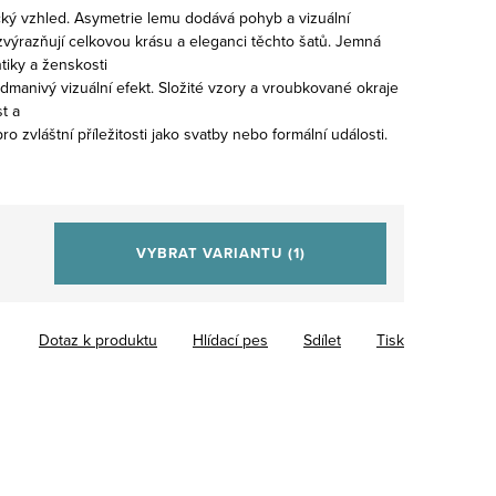
ký vzhled. Asymetrie lemu dodává pohyb a vizuální
 zvýrazňují celkovou krásu a eleganci těchto šatů. Jemná
iky a ženskosti
dmanivý vizuální efekt. Složité vzory a vroubkované okraje
st a
ro zvláštní příležitosti jako svatby nebo formální události.
VYBRAT VARIANTU
(1)
Dotaz k produktu
Hlídací pes
Sdílet
Tisk