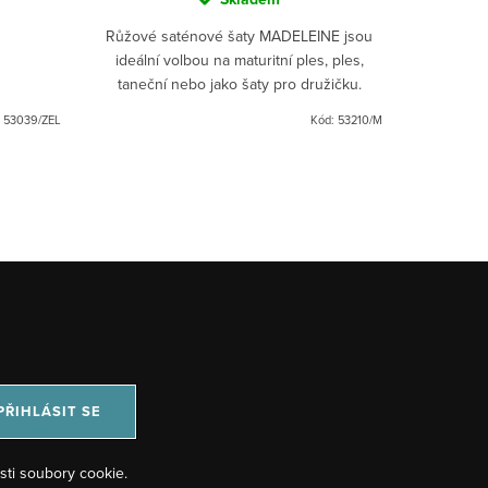
Růžové saténové šaty MADELEINE jsou
Okouz
ideální volbou na maturitní ples, ples,
PENELOP
taneční nebo jako šaty pro družičku.
jsou ideál
Korzetový top s jemnými zdobeními a
jakéko
:
53039/ZEL
Kód:
53210/M
rozparek na dlouhé sukni...
PŘIHLÁSIT SE
sti soubory cookie.