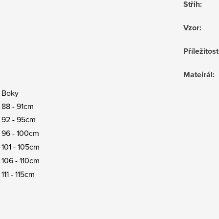
Střih
:
Vzor
:
Příležitost
Mateirál
:
oky
8 - 91cm
2 - 95cm
6 - 100cm
01 - 105cm
06 - 110cm
1 - 115cm