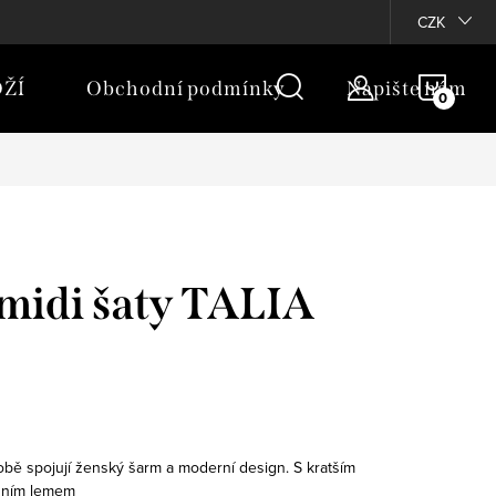
rany osobních údajů
Moje objednávka
CZK
NÁKU
ŽÍ
Obchodní podmínky
Napište nám
KOŠÍ
midi šaty TALIA
sobě spojují ženský šarm a moderní design. S kratším
dním lemem