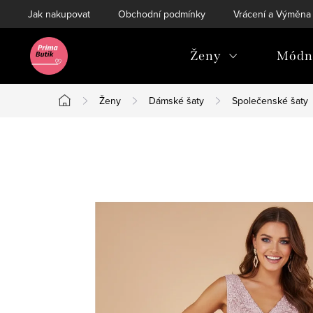
Přejít
Jak nakupovat
Obchodní podmínky
Vrácení a Výměna
na
obsah
Ženy
Módní
Ženy
Dámské šaty
Společenské šaty
Domů