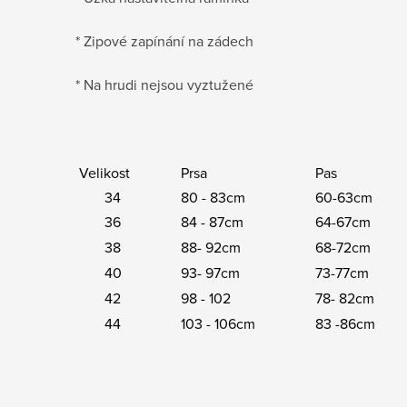
* Zipové zapínání na zádech
* Na hrudi nejsou vyztužené
Velikost
Prsa
Pas
B
34
80 - 83cm
60-63cm
8
36
84 - 87cm
64-67cm
9
38
88- 92cm
68-72cm
9
40
93- 97cm
73-77cm
1
42
98 - 102
78- 82cm
1
44
103 - 106cm
83 -86cm
11