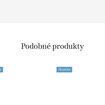
a
Novinka