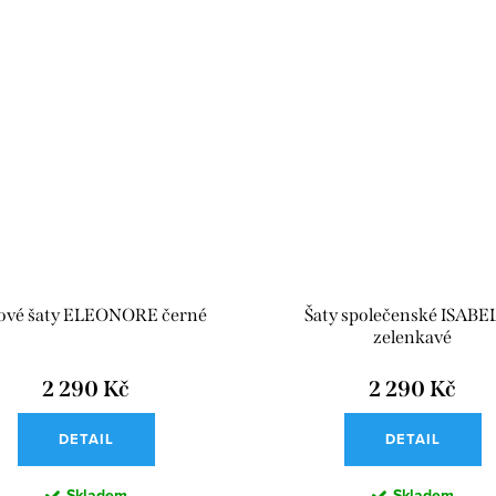
sové šaty ELEONORE černé
Šaty společenské ISABE
zelenkavé
2 290 Kč
2 290 Kč
DETAIL
DETAIL
Skladem
Skladem