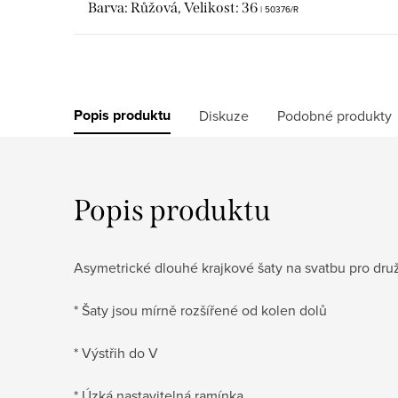
Barva: Růžová, Velikost: 36
| 50376/R
Popis produktu
Diskuze
Podobné produkty
Popis produktu
Asymetrické dlouhé krajkové šaty na svatbu pro druži
* Šaty jsou mírně rozšířené od kolen dolů
* Výstřih do V
* Úzká nastavitelná ramínka