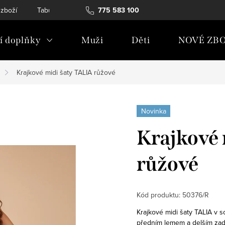
 zboží
Tabulky velikostí
775 583 100
Soubory Cookies
Podmínky och
 doplňky
Muži
Děti
NOVÉ ZBO
Krajkové midi šaty TALIA růžové
Novinka
Krajkové 
růžové
Kód produktu:
50376/R
Krajkové midi šaty TALIA v 
předním lemem a delším za