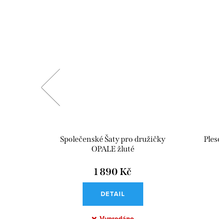
ZEE černé
Společenské Šaty pro družičky
Ple
OPALE žluté
1 890 Kč
DETAIL
Vyprodáno