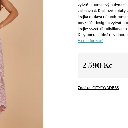
vytváří podmanivý a dynamic
zajímavost. Krajkové detaily
krajka dodává nádech romant
povznáší design a vytváří po
krajky vyzařují sofistikovano
Díky tomu je ideální volbou p
Více informací
2 590 Kč
Měrná
cena:
Značka:
CITYGODDESS