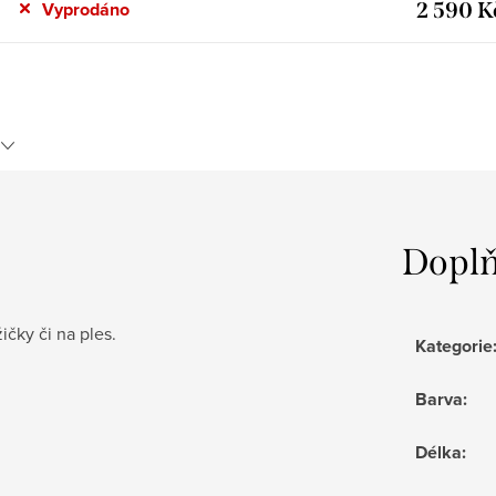
2 590 K
Vyprodáno
Doplň
čky či na ples.
Kategorie
Barva
:
Délka
: