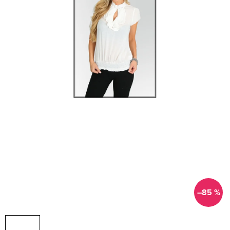
–85 %