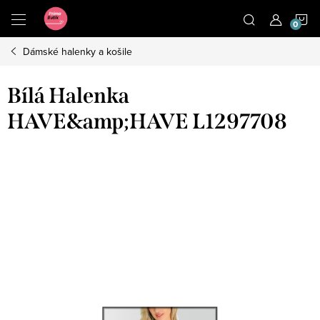
Přejít
N
na
obsah
Dámské halenky a košile
K
Bílá Halenka
HAVE&amp;HAVE L1297708