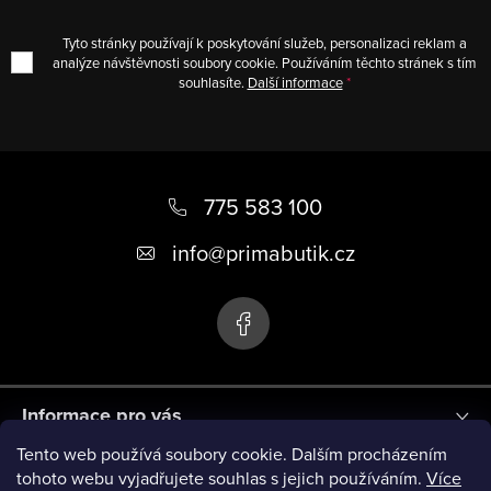
Tyto stránky používají k poskytování služeb, personalizaci reklam a
analýze návštěvnosti soubory cookie. Používáním těchto stránek s tím
souhlasíte.
Další informace
Z
á
775 583 100
p
info
@
primabutik.cz
a
t
í
Informace pro vás
Tento web používá soubory cookie. Dalším procházením
Blog
tohoto webu vyjadřujete souhlas s jejich používáním.
Více