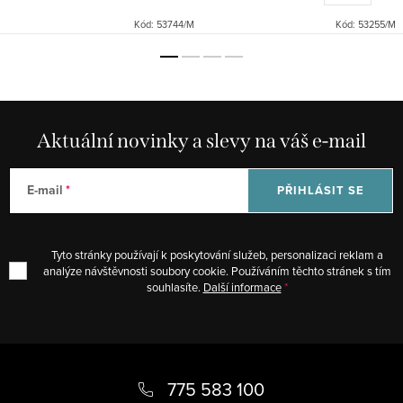
zdobením, dlouhá sukně s
rozparkem a...
Kód:
53744/M
Kód:
53255/M
Aktuální novinky a slevy na váš e-mail
E-mail
PŘIHLÁSIT SE
Tyto stránky používají k poskytování služeb, personalizaci reklam a
analýze návštěvnosti soubory cookie. Používáním těchto stránek s tím
souhlasíte.
Další informace
Z
á
775 583 100