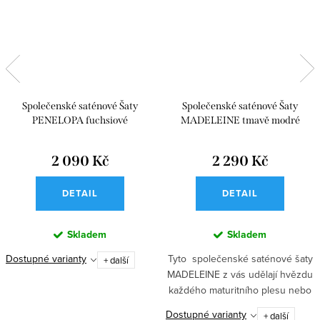
Společenské saténové Šaty
Společenské saténové Šaty
PENELOPA fuchsiové
MADELEINE tmavě modré
2 090 Kč
2 290 Kč
DETAIL
DETAIL
Skladem
Skladem
Tyto společenské saténové šaty
Dostupné varianty
+ další
MADELEINE z vás udělají hvězdu
každého maturitního plesu nebo
taneční zábavy. Korzetový top se
Dostupné varianty
+ další