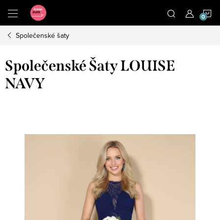
Přejít
N
na
obsah
Společenské šaty
K
Společenské Šaty LOUISE
NAVY