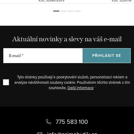
Kód:
52484/S/ERV
Kód:
53261/M
Červená...
Aktuální novinky a slevy na váš e-mail
E-mail
PŘIHLÁSIT SE
Tyto stránky používají k poskytování služeb, personalizaci reklam a
analýze návštěvnosti soubory cookie. Používáním těchto stránek s tím
souhlasíte.
Další informace
Z
á
775 583 100
p