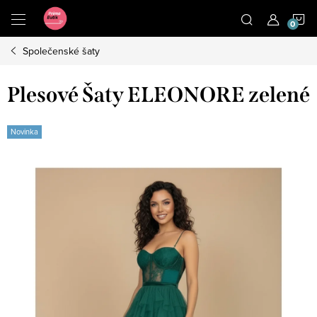
Přejít
N
na
obsah
Společenské šaty
K
Plesové Šaty ELEONORE zelené
Novinka