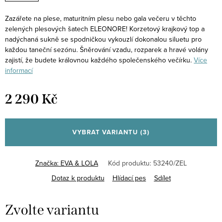
Zazářete na plese, maturitním plesu nebo gala večeru v těchto
zelených plesových šatech ELEONORE! Korzetový krajkový top a
nadýchaná sukně se spodničkou vykouzlí dokonalou siluetu pro
každou taneční sezónu. Šněrování vzadu, rozparek a hravé volány
zajistí, že budete královnou každého společenského večírku.
Více
informací
2 290 Kč
Měrná
cena:
VYBRAT VARIANTU
(3)
Značka:
EVA & LOLA
Kód produktu:
53240/ZEL
Dotaz k produktu
Hlídací pes
Sdílet