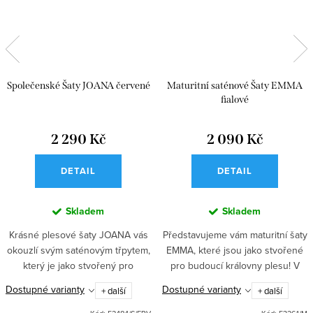
Společenské Šaty JOANA červené
Maturitní saténové Šaty EMMA
fialové
2 290 Kč
2 090 Kč
DETAIL
DETAIL
Skladem
Skladem
Krásné plesové šaty JOANA vás
Představujeme vám maturitní šaty
okouzlí svým saténovým třpytem,
EMMA, které jsou jako stvořené
který je jako stvořený pro
pro budoucí královny plesu! V
kouzelný gala večer. V těchto
těchto saténových šatech
Dostupné varianty
Dostupné varianty
+ další
+ další
červených šatech s korzetovým
okouzlíte každého svým
topem a dlouhou sukní s...
romantickým vzhledem.