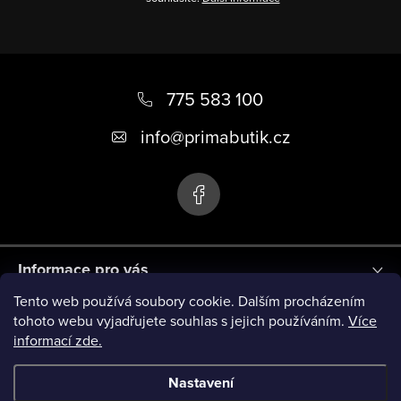
Z
á
775 583 100
p
info
@
primabutik.cz
a
t
í
Informace pro vás
Tento web používá soubory cookie. Dalším procházením
Blog
tohoto webu vyjadřujete souhlas s jejich používáním.
Více
informací zde.
Novinky
Nastavení