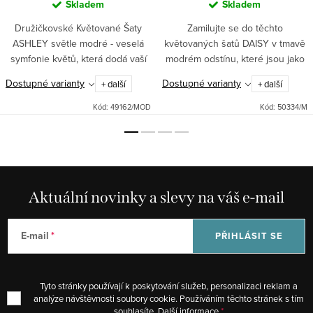
Skladem
Skladem
Družičkovské Květované Šaty
Zamilujte se do těchto
ASHLEY světle modré - veselá
květovaných šatů DAISY v tmavě
symfonie květů, která dodá vaší
modrém odstínu, které jsou jako
svatbě ten pravý jiskřící nádech!
stvořené pro zahradní párty nebo
Dostupné varianty
Dostupné varianty
+ další
+ další
Tento krásný kousek vás zahalí
romantické rande. S
do modrých tónů lásky a...
asymetrickým designem a
Kód:
49162/MOD
Kód:
50334/M
nastavitelnými...
Aktuální novinky a slevy na váš e-mail
E-mail
PŘIHLÁSIT SE
Tyto stránky používají k poskytování služeb, personalizaci reklam a
analýze návštěvnosti soubory cookie. Používáním těchto stránek s tím
souhlasíte.
Další informace