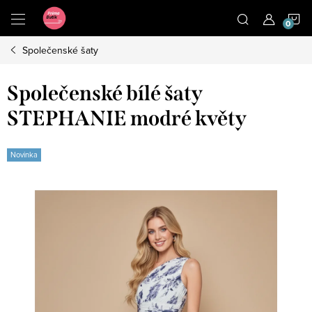
Přejít
N
na
obsah
Společenské šaty
K
Společenské bílé šaty
STEPHANIE modré květy
Novinka