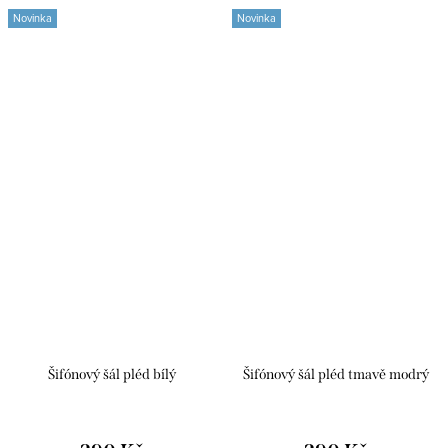
Novinka
Novinka
Šifónový šál pléd bílý
Šifónový šál pléd tmavě modrý