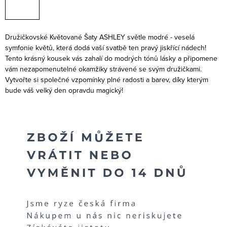
Družičkovské Květované Šaty ASHLEY světle modré - veselá
symfonie květů, která dodá vaší svatbě ten pravý jiskřící nádech!
Tento krásný kousek vás zahalí do modrých tónů lásky a připomene
vám nezapomenutelné okamžiky strávené se svým družičkami.
Vytvořte si společné vzpomínky plné radosti a barev, díky kterým
bude váš velký den opravdu magický!