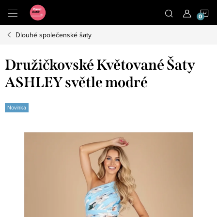
Přejít
N
na
obsah
Dlouhé společenské šaty
K
Družičkovské Květované Šaty
ASHLEY světle modré
Novinka