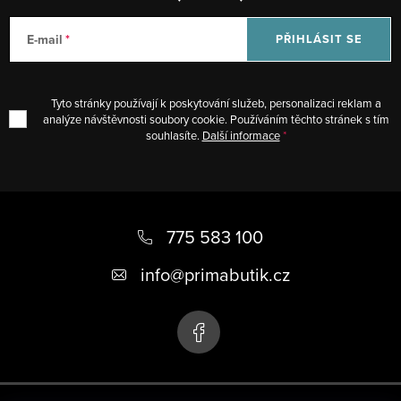
E-mail
PŘIHLÁSIT SE
Tyto stránky používají k poskytování služeb, personalizaci reklam a
analýze návštěvnosti soubory cookie. Používáním těchto stránek s tím
souhlasíte.
Další informace
Z
á
775 583 100
p
info
@
primabutik.cz
a
t
í