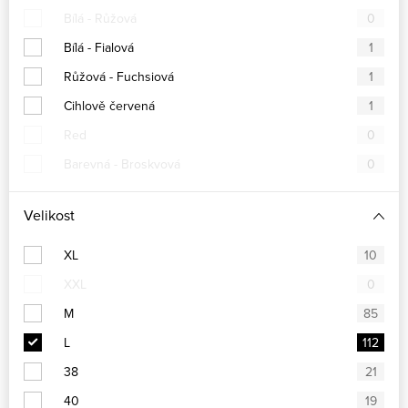
Bílá - Růžová
0
Bílá - Fialová
1
Růžová - Fuchsiová
1
Cihlově červená
1
Red
0
Barevná - Broskvová
0
Velikost
XL
10
XXL
0
M
85
L
112
38
21
40
19