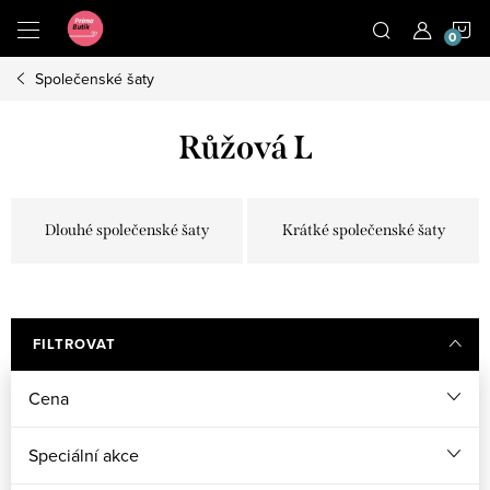
Přejít
N
na
obsah
Společenské šaty
K
Růžová L
Dlouhé společenské šaty
Krátké společenské šaty
FILTROVAT
Cena
Speciální akce