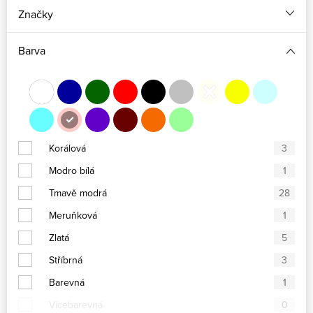
Značky
Barva
Korálová
3
Modro bílá
1
Tmavě modrá
28
Meruňková
1
Zlatá
5
Stříbrná
3
Barevná
1
Vícebarevná
0