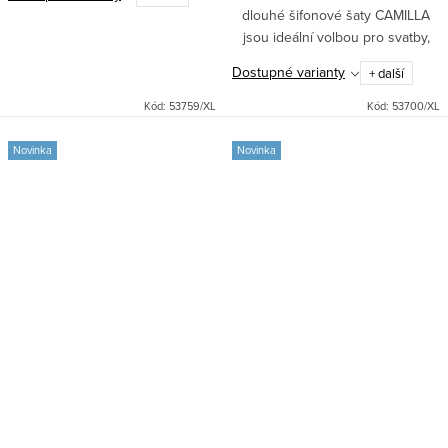
dlouhé šifonové šaty CAMILLA
jsou ideální volbou pro svatby,
družičky i jiné slavnostní
Dostupné varianty
+ další
příležitosti. Skvěle padnou díky
vyztuženému překládanému
Kód:
53759/XL
Kód:
53700/XL
topu...
Novinka
Novinka