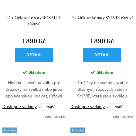
Družičkovské šaty ROSALIA
Družičkovské šaty SYLVIE růžové
růžové
1 890 Kč
1 890 Kč
DETAIL
DETAIL
Skladem
Skladem
Hledáte-li skvělou volbu pro
Družičky na svatbě zazáří v
družičky na svatbu nebo jinou
dlouhých růžových šatech
společenskou událost, růžové
SYLVIE, které jsou skvělou
šaty ROSALIA vás nadchnou
volbou nejen pro svatební den,
Dostupné varianty
Dostupné varianty
+ další
+ další
přiléhavým topem s výstřihem do
ale i každý ples nebo jinou
V a dlouhou sukní se...
společenskou událost. Šaty mají...
Kód:
53634/M
Kód:
53628/M
Novinka
Novinka