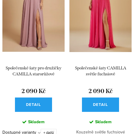
Společenské šaty pro družičky
Společenské šaty CAMILLA
CAMILLA starorůžové
světle fuchsiové
2 090 Kč
2 090 Kč
DETAIL
DETAIL
Skladem
Skladem
Kouzelně světle fuchsiové
Dostupné varianty
+ další