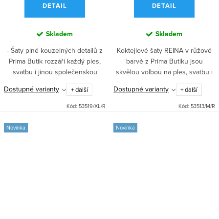
DETAIL
DETAIL
Skladem
Skladem
- Šaty plné kouzelných detailů z
Koktejlové šaty REINA v růžové
Prima Butik rozzáří každý ples,
barvě z Prima Butiku jsou
svatbu i jinou společenskou
skvělou volbou na ples, svatbu i
událost. - Elegantní společenské
jinou společenskou událost.
Dostupné varianty
Dostupné varianty
+ další
+ další
šaty zvýrazní vaši postavu a
Elegantní krajkové provedení a
promění vás v...
pohodlný střih s...
Kód:
53519/XL/R
Kód:
53513/M/R
Novinka
Novinka