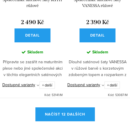
růžové
VANESSA růžové
2 490 Kč
2 390 Kč
DETAIL
DETAIL
Skladem
Skladem
Připravte se zazářit na maturitním
Dlouhé saténové šaty VANESSA
plese nebo jiné společenské akci
v růžové barvě s korzetovým
v těchto elegantních saténových
zdobeným topem a rozparkem z
šatech ELISABETHA v jemné
vás udělají hvězdu každé
Dostupné varianty
Dostupné varianty
+ další
+ další
růžové barvě, které jsou ideální i
společenské události, plesu i
pro družičku. S...
svatby. Skvělá volba pro družičky
Kód:
53141/M
Kód:
53087/M
–...
O
NAČÍST 12 DALŠÍCH
v
l