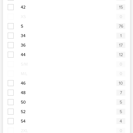
42
15
XS
0
S
76
34
1
36
17
44
12
S/M
0
M/L
0
46
10
48
7
50
5
52
5
54
4
2XL
0