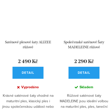
Saténové plesové šaty ALIZEE
Společenské saténové Šaty
růžové
MADELEINE růžové
2 490 Kč
2 290 Kč
DETAIL
DETAIL
Vyprodáno
Skladem
Krásné saténové šaty vhodné na
Růžové saténové šaty
maturitní ples, klasický ples i
MADELEINE jsou ideální volbou
jinou společenskou událost nebo
na maturitní ples, ples, taneční