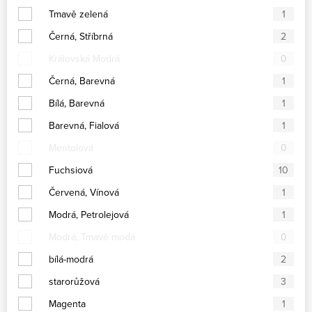
Tmavě zelená
1
Černá, Stříbrná
2
Královská Modrá
0
Černá, Barevná
1
Bílá, Barevná
1
Barevná, Fialová
1
Mentolová
0
Fuchsiová
10
Červená, Vínová
1
Modrá, Petrolejová
1
Modrá, Tmavě modá
0
bílá-modrá
2
starorůžová
3
Magenta
1