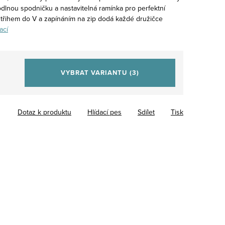
odlnou spodničku a nastavitelná ramínka pro perfektní
ýstřihem do V a zapínáním na zip dodá každé družičce
ací
VYBRAT VARIANTU
(3)
Dotaz k produktu
Hlídací pes
Sdílet
Tisk