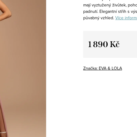
mají vyztužený živůtek, poh
padnutí. Elegantní střih s v
půvabný vzhled.
Více inform
1 890 Kč
Měrná
cena:
Značka:
EVA & LOLA