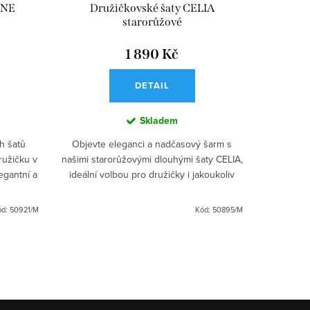
INE
Družičkovské šaty CELIA
Druž
starorůžové
1 890 Kč
DETAIL
Skladem
h šatů
Objevte eleganci a nadčasový šarm s
Hledáte 
ružičku v
našimi starorůžovými dlouhými šaty CELIA,
boho stylu
egantní a
ideální volbou pro družičky i jakoukoliv
MART
ou pro
společenskou událost. Přiléhavý top s
romant
vyztuženou hrudní...
vo
ód:
50921/M
Kód:
50895/M