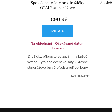
ADINE
Společenské šaty pro družičky
Spole
OPALE starorůžové
1 890 Kč
DETAIL
Na objednání - Očekávané datum
doručení
a! Tyto
Družičky, připravte se zazářit na každé
ADINE jsou
svatbě! Tyto společenské šaty v krásné
 tanečních
starorůžové barvě představují oblíbený
á splývavá
střih, který je ideální pro jakoukoli
Kód:
52538/M
Kód:
43322/M/R
společenskou událost....