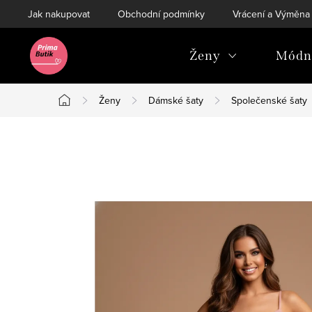
Přejít
Jak nakupovat
Obchodní podmínky
Vrácení a Výměna
na
obsah
Ženy
Módní
Ženy
Dámské šaty
Společenské šaty
Domů