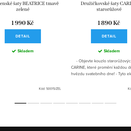
čenské šaty BEATRICE tmavě
Družičkovské šaty CAR
zelené
starorůžové
1 990 Kč
1 890 Kč
DETAIL
DETAIL
Skladem
Skladem
- Objevte kouzlo starorůžovýc
CARINE, které promění každou d
hvězdu svatebního dne! - Tyto el
zábavné šaty jsou ideální volb
nezapomenutelný...
Kód:
50015/ZEL
K