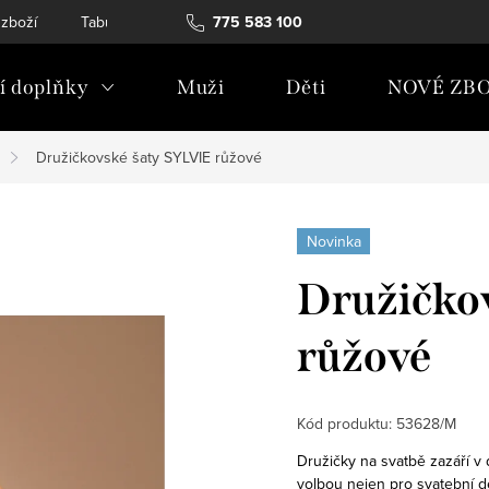
 zboží
Tabulky velikostí
775 583 100
Soubory Cookies
Podmínky och
 doplňky
Muži
Děti
NOVÉ ZBO
Družičkovské šaty SYLVIE růžové
Novinka
Družičko
růžové
Kód produktu:
53628/M
Družičky na svatbě zazáří v
volbou nejen pro svatební d