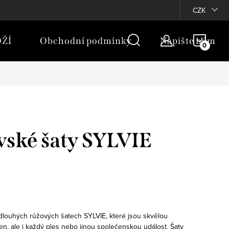
rany osobních údajů
Moje objednávka
CZK
NÁKU
ŽÍ
Obchodní podmínky
Napište nám
KOŠÍ
vské šaty SYLVIE
 dlouhých růžových šatech SYLVIE, které jsou skvělou
en, ale i každý ples nebo jinou společenskou událost. Šaty