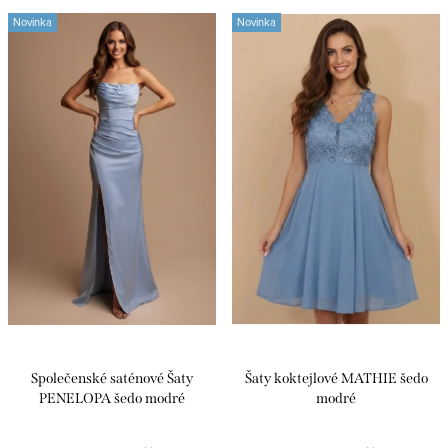
s
n
Novinka
Novinka
Nejprodávanější
p
í
r
p
Abecedně
o
r
d
o
u
d
k
u
t
k
ů
t
ů
Společenské saténové Šaty
Šaty koktejlové MATHIE šedo
PENELOPA šedo modré
modré