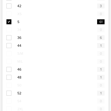
42
3
XS
0
S
61
34
0
36
6
44
1
S/M
0
M/L
0
46
1
48
1
50
0
52
1
54
0
2XL
0