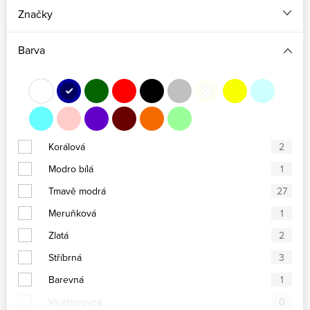
Značky
Barva
Korálová
2
Modro bílá
1
Tmavě modrá
27
Meruňková
1
Zlatá
2
Stříbrná
3
Barevná
1
Vícebarevná
0