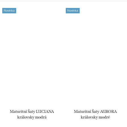
sukně se spodničkou a
vyztužený živůtek zajistí
Novinka
Novinka
krásnou...
Maturitní Šaty LUCIANA
Maturitní Šaty AURORA
královsky modrá
královsky modré