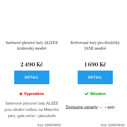
Saténové plesové šaty ALIZEE
Květované šaty pro družičky
královsky modré
JANE modré
2 490 Kč
1 690 Kč
DETAIL
DETAIL
Vyprodáno
Skladem
Saténové plesové šaty ALIZEE
Dostupné varianty
+ další
jsou ideální volbou na Maturitní
ples, gala večer i jakoukoliv
společenskou událost. Dlouhá
Kód:
53459/MOD
Kód:
53450/MOD