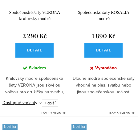
Společenské šaty VERONA
Společenské šaty ROSALIA
královsky modré
modré
2 290 Kč
1 890 Kč
DETAIL
DETAIL
Skladem
Vyprodáno
Královsky modré společenské
Dlouhé modré společenské šaty
šaty VERONA jsou skvělou
vhodné na ples, svatbu nebo
volbou pro družičky na svatbu,
jinou společenskou událost.
taneční, ples i další slavnostní
Skvělá volba pro družičky díky
Dostupné varianty
+ další
příležitosti. Dlouhé saténové šaty
elegantnímu střihu s přiléhavým
s přiléhavým střihem,...
topem a výstřihem do V....
Kód:
53786/MOD
Kód:
53607/MOD
Novinka
Novinka