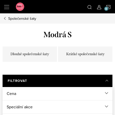
Přejít
N
na
obsah
Společenské šaty
K
Modrá S
Dlouhé společenské šaty
Krátké společenské šaty
FILTROVAT
Cena
Speciální akce