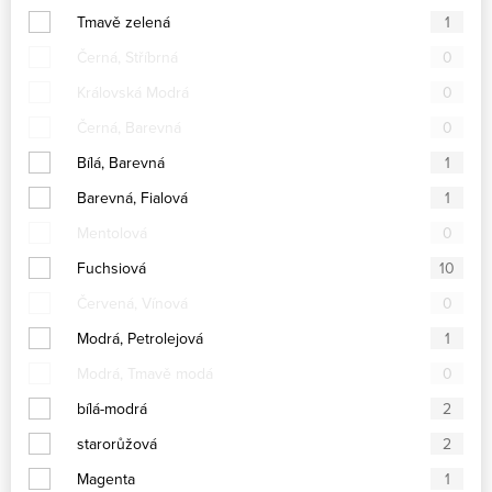
Tmavě zelená
1
Černá, Stříbrná
0
Královská Modrá
0
Černá, Barevná
0
Bílá, Barevná
1
Barevná, Fialová
1
Mentolová
0
Fuchsiová
10
Červená, Vínová
0
Modrá, Petrolejová
1
Modrá, Tmavě modá
0
bílá-modrá
2
starorůžová
2
Magenta
1