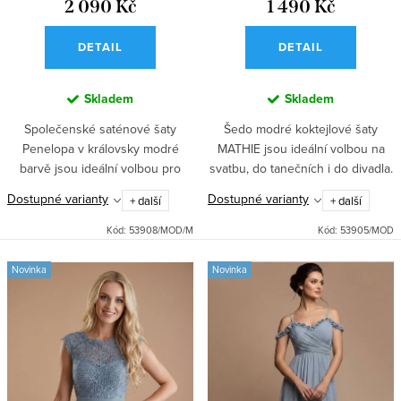
2 090 Kč
1 490 Kč
DETAIL
DETAIL
Skladem
Skladem
Společenské saténové šaty
Šedo modré koktejlové šaty
Penelopa v královsky modré
MATHIE jsou ideální volbou na
barvě jsou ideální volbou pro
svatbu, do tanečních i do divadla.
plesovou sezónu díky svému
Přiléhavý top s vyztuženým
Dostupné varianty
Dostupné varianty
+ další
+ další
elegantnímu korzetovému topu a
výstřihem a kolová sukně se
dlouhé sukni s rozparkem.
spodničkou zaručí elegantní...
Kód:
53908/MOD/M
Kód:
53905/MOD
Vyztužená...
Novinka
Novinka