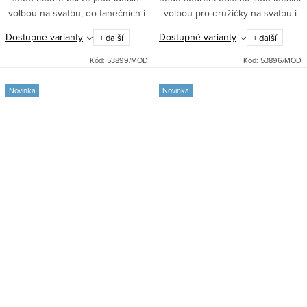
volbou na svatbu, do tanečních i
volbou pro družičky na svatbu i
do divadla. Krajkový živůtek,
do tanečních. Mají elegantní
Dostupné varianty
Dostupné varianty
+ další
+ další
kolová sukně se spodničkou a
výstřih s odhalenými rameny,
vyztužená hrudní část...
jemná nastavitelná ramínka...
Kód:
53899/MOD
Kód:
53896/MOD
Novinka
Novinka