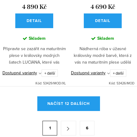
4 890 Kč
4 690 Kč
DETAIL
DETAIL
Skladem
Skladem
Připravte se zazářit na maturitním
Nádherná róba v úžasné
plese v královsky modrých
královsky modré barvě, která z
šatech LUCIANA, které vás
vás na maturitním plese udělá
promění v princeznu každé
opravdovou královnu – úspěch
Dostupné varianty
Dostupné varianty
+ další
+ další
plesové sezóny. S krajkovým
zaručen na každém plese!
živůtkem a dlouhou tylovou
Elegantní střih s kaskádovitou
Kód:
53429/MOD/XL
Kód:
53426/MOD
sukní...
sukní a...
O
NAČÍST 12 DALŠÍCH
v
l
á
S
1
6
d
t