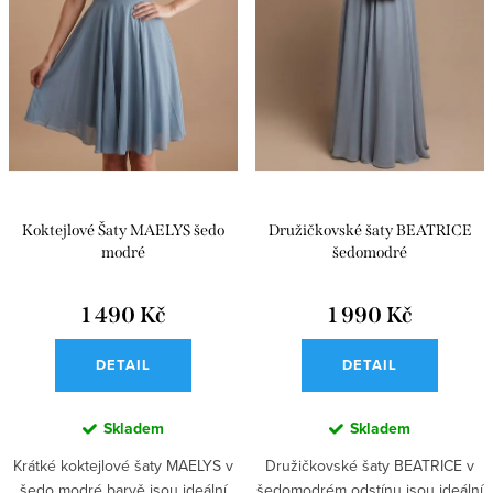
Koktejlové Šaty MAELYS šedo
Družičkovské šaty BEATRICE
modré
šedomodré
1 490 Kč
1 990 Kč
DETAIL
DETAIL
Skladem
Skladem
Krátké koktejlové šaty MAELYS v
Družičkovské šaty BEATRICE v
šedo modré barvě jsou ideální
šedomodrém odstínu jsou ideální