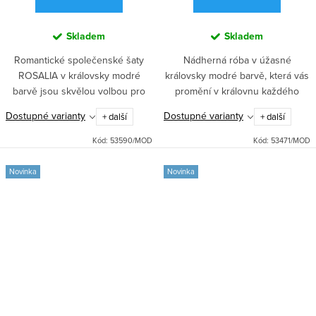
Skladem
Skladem
Romantické společenské šaty
Nádherná róba v úžasné
ROSALIA v královsky modré
královsky modré barvě, která vás
barvě jsou skvělou volbou pro
promění v královnu každého
ples, svatbu i další společenskou
plesu či maturitního večírku.
Dostupné varianty
Dostupné varianty
+ další
+ další
událost. Dlouhá kaskádovitá
Bohatě zdobený živůtek s
sukně a překládaný živůtek na...
korálky a flitry zajistí úspěch...
Kód:
53590/MOD
Kód:
53471/MOD
Novinka
Novinka