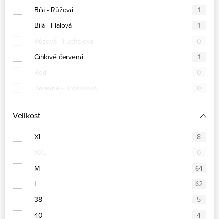
Bílá - Růžová
1
Bílá - Fialová
1
Růžová - Fuchsiová
0
Cihlově červená
1
Red
0
Barevná - Broskvová
0
Velikost
XL
8
XXL
0
M
64
L
62
38
5
40
4