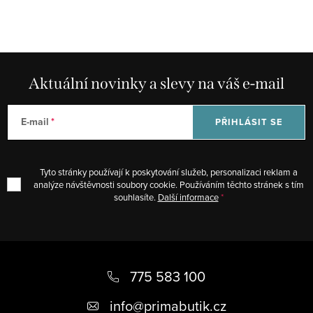
a
r
c
á
í
n
p
k
r
Aktuální novinky a slevy na váš e-mail
o
v
v
k
á
E-mail
PŘIHLÁSIT SE
y
n
v
í
ý
Tyto stránky používají k poskytování služeb, personalizaci reklam a
p
analýze návštěvnosti soubory cookie. Používáním těchto stránek s tím
souhlasíte.
Další informace
i
s
u
Z
á
775 583 100
p
info
@
primabutik.cz