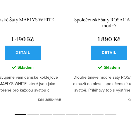
ské Šaty MAELYS WHITE
Společenské šaty ROSALIA
modré
1 490 Kč
1 890 Kč
DETAIL
DETAIL
Skladem
Skladem
avujeme vám dámské koktejlové
Dlouhé tmavě modré šaty ROSA
MAELYS WHITE, které jsou jako
okouzlí na plese, společenské ud
vořené pro každou svatbu či
svatbě. Přiléhavý top s výstřih
lečenský večer. Tento model
vyztužená hrudní část a dlouhá 
Kód:
36564/M/B
K
je elegantní krajkový živůtek s...
spodničkou zajistí...