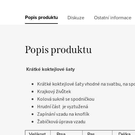
Popis produktu
Diskuze
Ostatní informace
Popis produktu
Krátké koktejlové šaty
Krátké koktejlové šaty vhodné na svatbu, na sp
Krajkový živůtek
Kolová sukně se spodničkou
Hrudní část je vyztužená
Zapínání vzadu na knoflík
Žabičková úprava vzadu
Velikost
Prsa
Pas
Délka