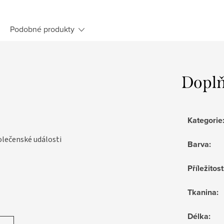
Podobné produkty
Doplň
Kategorie
olečenské události
Barva
:
Příležitost
Tkanina
:
Délka
: