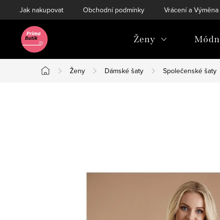
Přejít
Jak nakupovat
Obchodní podmínky
Vrácení a Výměna
na
obsah
Ženy
Módní
Ženy
Dámské šaty
Společenské šaty
Domů