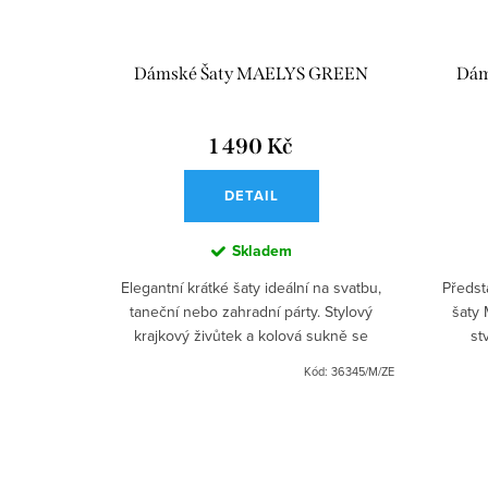
RLOTTE
Dámské Šaty MAELYS GREEN
Dám
1 490 Kč
DETAIL
Skladem
ARLOTTE s
Elegantní krátké šaty ideální na svatbu,
Předst
tní volbou
taneční nebo zahradní párty. Stylový
šaty 
 události.
krajkový živůtek a kolová sukně se
st
vůtek a
spodničkou zajistí pohodlí i půvab hosta.
spo
Kód:
52562/M
Kód:
36345/M/ZE
.
Perfektní volba pro...
kombinu