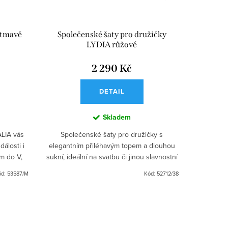
 tmavě
Společenské šaty pro družičky
Satén
LYDIA růžové
2 290 Kč
DETAIL
Skladem
LIA vás
Společenské šaty pro družičky s
Saténové p
álosti i
elegantním přiléhavým topem a dlouhou
volbou 
em do V,
sukní, ideální na svatbu či jinou slavnostní
jakoukoli
sukně se
příležitost. Stylový výstřih do V, odhalená
sukně se 
ód:
53587/M
Kód:
52712/38
záda a úzká...