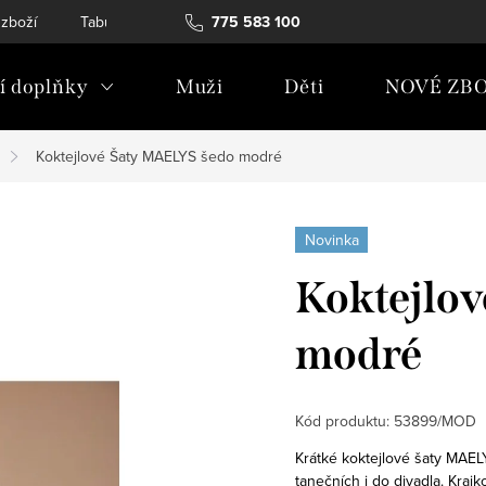
 zboží
Tabulky velikostí
775 583 100
Soubory Cookies
Podmínky och
 doplňky
Muži
Děti
NOVÉ ZBO
Koktejlové Šaty MAELYS šedo modré
Novinka
Koktejlo
modré
Kód produktu:
53899/MOD
Krátké koktejlové šaty MAEL
tanečních i do divadla. Kra