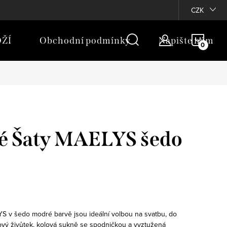
rany osobních údajů
Moje objednávka
CZK
NÁKU
ŽÍ
Obchodní podmínky
Napište nám
KOŠÍ
vé Šaty MAELYS šedo
YS v šedo modré barvě jsou ideální volbou na svatbu, do
jkový živůtek, kolová sukně se spodničkou a vyztužená