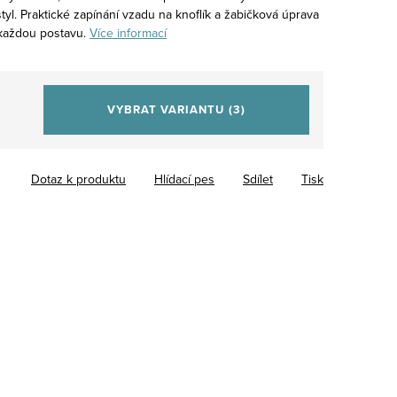
styl. Praktické zapínání vzadu na knoflík a žabičková úprava
o každou postavu.
Více informací
VYBRAT VARIANTU
(3)
Dotaz k produktu
Hlídací pes
Sdílet
Tisk