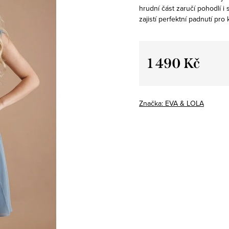
hrudní část zaručí pohodlí i 
zajistí perfektní padnutí pr
1 490 Kč
Měrná
cena:
Značka:
EVA & LOLA