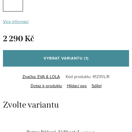
Více informací
2 290 Kč
Měrná
cena:
VYBRAT VARIANTU
(1)
Značka:
EVA & LOLA
Kód produktu:
41231/L/R
Dotaz k produktu
Hlídací pes
Sdílet