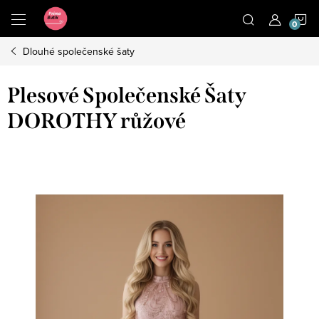
Přejít
N
na
obsah
Dlouhé společenské šaty
K
Plesové Společenské Šaty
DOROTHY růžové