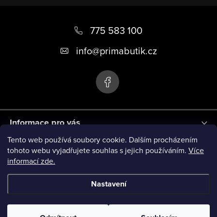
Z
á
775 583 100
p
info
@
primabutik.cz
a
t
í
Informace pro vás
Tento web používá soubory cookie. Dalším procházením
Blog
tohoto webu vyjadřujete souhlas s jejich používáním.
Více
informací zde.
Novinky
Nastavení
Copyright 2026
PRIMA BUTIK
. Všechna práva vyhrazena.