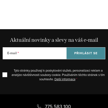
Aktuální novinky a slevy na váš e-mail
E-mail
PŘIHLÁSIT SE
Tyto stránky používají k poskytování služeb, personalizaci reklam a
analýze návštěvnosti soubory cookie. Používáním těchto stránek s tím
souhlasíte.
Další informace
Z
á
775 583 100