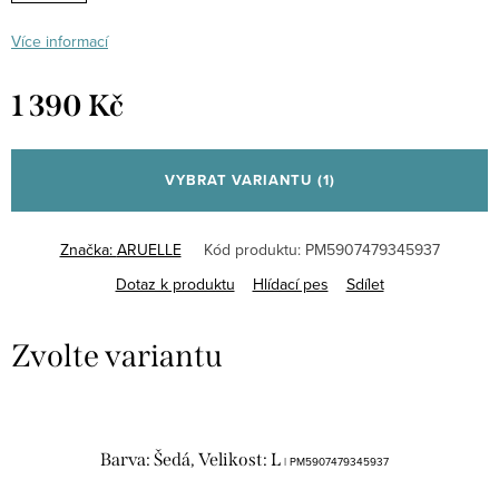
Více informací
1 390 Kč
Měrná
cena:
VYBRAT VARIANTU
(1)
Značka:
ARUELLE
Kód produktu:
PM5907479345937
Dotaz k produktu
Hlídací pes
Sdílet
Barva: Šedá, Velikost: L
| PM5907479345937