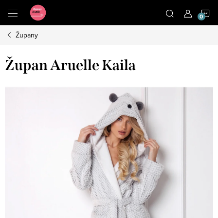
Přejít
N
na
obsah
Župany
K
Župan Aruelle Kaila