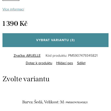
Více informací
1 390 Kč
Měrná
cena:
VYBRAT VARIANTU
(3)
Značka:
ARUELLE
Kód produktu:
PM5907479345821
Dotaz k produktu
Hlídací pes
Sdílet
Barva: Šedá, Velikost: M
| PM5907479345821