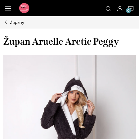
Přejít
N
na
obsah
Župany
K
Župan Aruelle Arctic Peggy