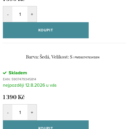
KOUPIT
Barva: Šedá, Velikost: S
| PM5907479345814
Skladem
EAN:
5907479345814
12.8.2026
1 390 Kč
KOUPIT