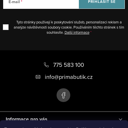
E-mail
PŘIHLÁSIT SE
Tyto stránky používají k poskytování služeb, personalizaci reklam a
analýze návštěvnosti soubory cookie. Používáním těchto stránek s tím
souhlasíte.
Další informace
Z
á
775 583 100
p
info
@
primabutik.cz
a
t
í
Informace pro vás