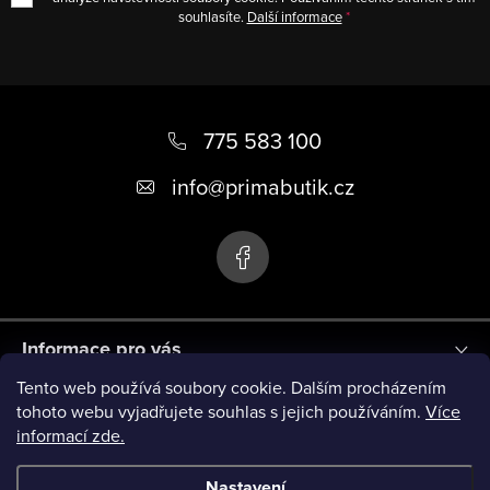
souhlasíte.
Další informace
Z
á
775 583 100
p
info
@
primabutik.cz
a
t
í
Informace pro vás
Tento web používá soubory cookie. Dalším procházením
Blog
tohoto webu vyjadřujete souhlas s jejich používáním.
Více
informací zde.
Novinky
Nastavení