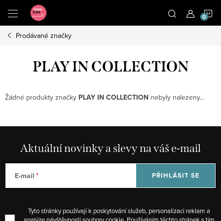
Přejít
N
na
obsah
Prodávané značky
K
PLAY IN COLLECTION
Žádné produkty značky
PLAY IN COLLECTION
nebyly nalezeny...
Aktuální novinky a slevy na váš e-mail
E-mail
PŘIHLÁSIT SE
Tyto stránky používají k poskytování služeb, personalizaci reklam a
analýze návštěvnosti soubory cookie. Používáním těchto stránek s tím