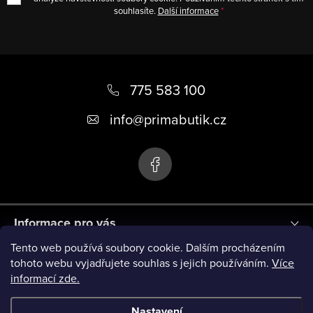
souhlasíte.
Další informace
Z
á
775 583 100
p
info
@
primabutik.cz
a
t
í
Informace pro vás
Tento web používá soubory cookie. Dalším procházením
Blog
tohoto webu vyjadřujete souhlas s jejich používáním.
Více
informací zde.
Novinky
Nastavení