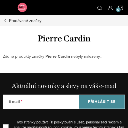
Přejít
N
na
obsah
Prodávané značky
K
Pierre Cardin
Žádné produkty značky
Pierre Cardin
nebyly nalezeny...
Aktuální novinky a slevy na váš e-mail
E-mail
PŘIHLÁSIT SE
Tyto stránky používají k poskytování služeb, personalizaci reklam a
analýze návštěvnosti soubory cookie. Používáním těchto stránek s tím