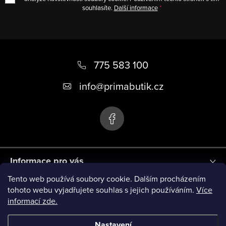
souhlasíte.
Další informace
Z
á
775 583 100
p
info
@
primabutik.cz
a
t
í
Informace pro vás
Tento web používá soubory cookie. Dalším procházením
Blog
tohoto webu vyjadřujete souhlas s jejich používáním.
Více
informací zde.
Novinky
Nastavení