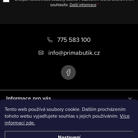
souhlasíte.
Další informace
Z
á
775 583 100
p
info
@
primabutik.cz
a
t
í
Informace pro vás
Tento web používá soubory cookie. Dalším procházením
Blog
tohoto webu vyjadřujete souhlas s jejich používáním.
Více
informací zde.
Novinky
Nastavení