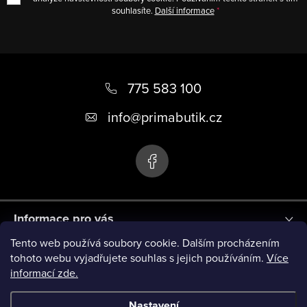
souhlasíte.
Další informace
Z
á
775 583 100
p
info
@
primabutik.cz
a
t
í
Informace pro vás
Tento web používá soubory cookie. Dalším procházením
Blog
tohoto webu vyjadřujete souhlas s jejich používáním.
Více
informací zde.
Novinky
Nastavení