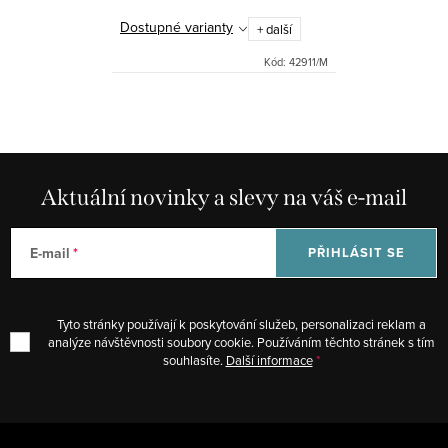
Dostupné varianty
+ další
Kód:
42911/M
O
v
l
á
Aktuální novinky a slevy na váš e-mail
d
a
E-mail
PŘIHLÁSIT SE
c
í
p
Tyto stránky používají k poskytování služeb, personalizaci reklam a
analýze návštěvnosti soubory cookie. Používáním těchto stránek s tím
r
souhlasíte.
Další informace
v
k
y
Z