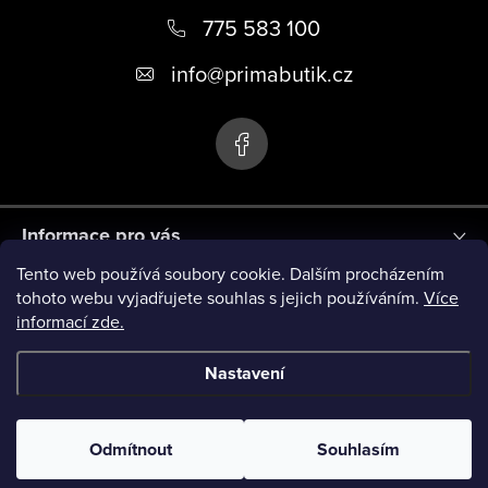
v
á
775 583 100
ý
p
p
info
@
primabutik.cz
i
a
s
t
u
í
Informace pro vás
Tento web používá soubory cookie. Dalším procházením
Blog
tohoto webu vyjadřujete souhlas s jejich používáním.
Více
informací zde.
Novinky
Nastavení
Copyright 2026
PRIMA BUTIK
. Všechna práva vyhrazena.
Odmítnout
Souhlasím
Vytvořil Shoptet