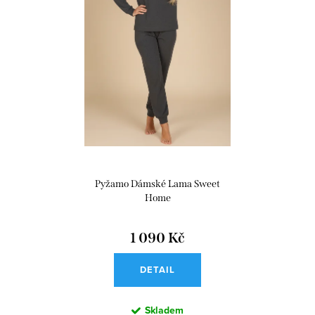
r
s
o
p
d
r
u
o
k
d
t
u
ů
k
t
Pyžamo Dámské Lama Sweet
ů
Home
1 090 Kč
DETAIL
Skladem