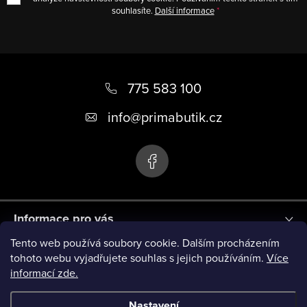
souhlasíte.
Další informace
Z
á
775 583 100
p
info
@
primabutik.cz
a
t
í
Informace pro vás
Tento web používá soubory cookie. Dalším procházením
Blog
tohoto webu vyjadřujete souhlas s jejich používáním.
Více
informací zde.
Novinky
Nastavení