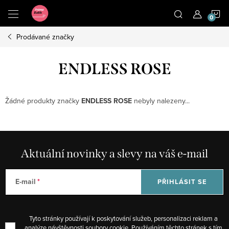
Přejít
N
na
obsah
Prodávané značky
K
ENDLESS ROSE
Žádné produkty značky
ENDLESS ROSE
nebyly nalezeny...
Aktuální novinky a slevy na váš e-mail
E-mail
PŘIHLÁSIT SE
Tyto stránky používají k poskytování služeb, personalizaci reklam a
analýze návštěvnosti soubory cookie. Používáním těchto stránek s tím