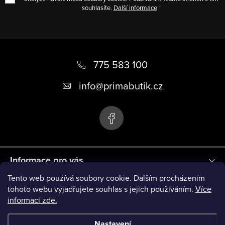
souhlasíte.
Další informace
Z
á
775 583 100
p
info
@
primabutik.cz
a
t
í
Informace pro vás
Tento web používá soubory cookie. Dalším procházením
Blog
tohoto webu vyjadřujete souhlas s jejich používáním.
Více
informací zde.
Novinky
Nastavení