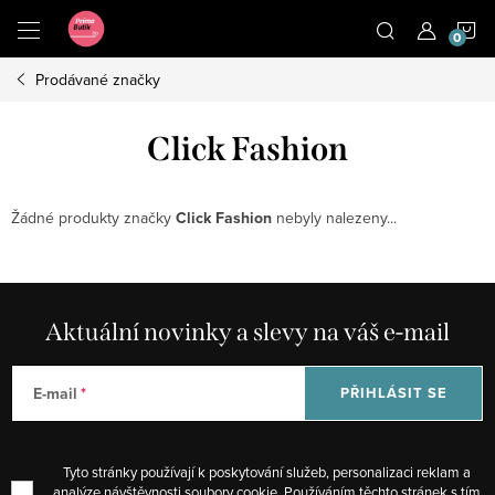
Přejít
N
na
obsah
Prodávané značky
K
Click Fashion
Žádné produkty značky
Click Fashion
nebyly nalezeny...
Aktuální novinky a slevy na váš e-mail
E-mail
PŘIHLÁSIT SE
Tyto stránky používají k poskytování služeb, personalizaci reklam a
analýze návštěvnosti soubory cookie. Používáním těchto stránek s tím