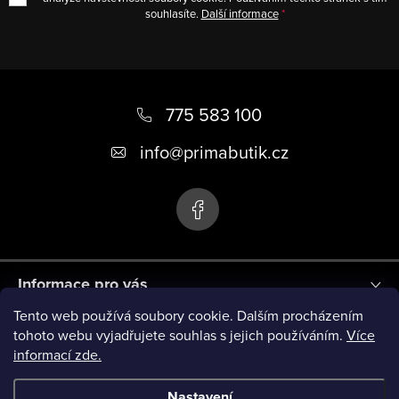
souhlasíte.
Další informace
Z
á
775 583 100
p
info
@
primabutik.cz
a
t
í
Informace pro vás
Tento web používá soubory cookie. Dalším procházením
Blog
tohoto webu vyjadřujete souhlas s jejich používáním.
Více
informací zde.
Novinky
Nastavení