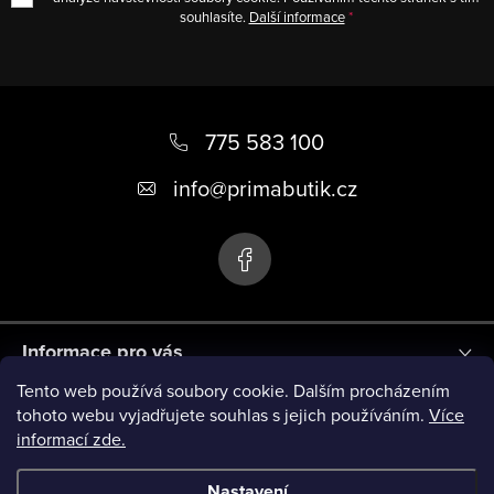
souhlasíte.
Další informace
Z
á
775 583 100
p
info
@
primabutik.cz
a
t
í
Informace pro vás
Tento web používá soubory cookie. Dalším procházením
Blog
tohoto webu vyjadřujete souhlas s jejich používáním.
Více
informací zde.
Novinky
Nastavení