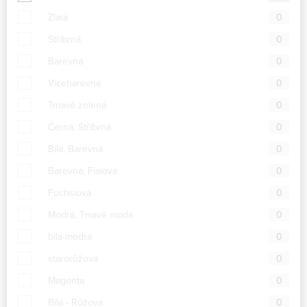
Zlatá
0
Stříbrná
0
Barevná
0
Vícebarevná
0
Tmavě zelená
0
Černá, Stříbrná
0
Bílá, Barevná
0
Barevná, Fialová
0
Fuchsiová
0
Modrá, Tmavě modá
0
bílá-modrá
0
starorůžová
0
Magenta
0
Bílá - Růžová
0