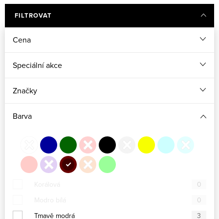
Červené šaty pro družičky
Fuchsiové šaty pro družičky
FILTROVAT
Cena
Žluté šaty pro družičky
Speciální akce
Značky
Barva
Korálová
0
Modro bílá
0
Tmavě modrá
3