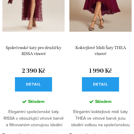
t
k
ů
t
ů
Společenské šaty pro družičky
Koktejlové Midi Šaty THEA
RISSA vínové
vínové
2 390 Kč
1 990 Kč
DETAIL
DETAIL
Skladem
Skladem
Elegantní společenské šaty
Elegantní koktejlové midi šaty
RISSA v okouzlující vínové barvě
THEA ve vínové barvě jsou
a filtrovaném vzorujsou ideální
ideální volbou na společenskou
volbou na ples nebo jinou
událost, ples nebo svatbu. Šaty