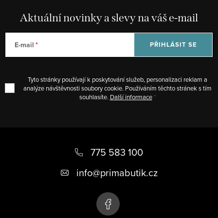
á
d
Aktuální novinky a slevy na váš e-mail
a
c
E-mail
PŘIHLÁSIT SE
í
p
r
Tyto stránky používají k poskytování služeb, personalizaci reklam a
v
analýze návštěvnosti soubory cookie. Používáním těchto stránek s tím
souhlasíte.
Další informace
k
y
v
Z
ý
á
775 583 100
p
i
p
info
@
primabutik.cz
s
a
u
t
í