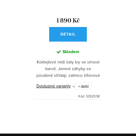
1 890 Kč
DETAIL
Skladem
Koktejlové midi šaty Ivy ve vínové
barvě. Jemné záhyby se
půvabně střídají, zatímco šifonová
látka vyzařuje vzdušné kouzlo.
Dostupné varianty
+ další
Tyto šaty jsou ideální pro každou
svatební scénu a...
Kód:
52523/38
O
v
l