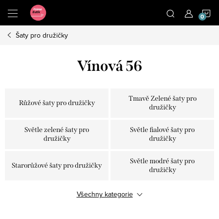
Přejít
N
na
obsah
Šaty pro družičky
K
Vínová 56
Tmavě Zelené šaty pro
Růžové šaty pro družičky
družičky
Světle zelené šaty pro
Světle fialové šaty pro
družičky
družičky
Světle modré šaty pro
Starorůžové šaty pro družičky
družičky
Šaty pro družičky olivově
Všechny kategorie
Vínové šaty pro družičky
zelené