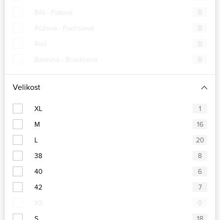
Bílá - Fialová
0
Růžová - Fuchsiová
0
Red
0
Barevná - Broskvová
0
Velikost
XL
1
M
16
L
20
38
8
40
6
42
7
XS
0
S
18