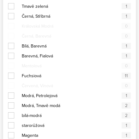
Tmavě zelená
1
Černá, Stříbrná
1
Královská Modrá
0
Černá, Barevná
0
Bílá, Barevná
1
Barevná, Fialová
1
Mentolová
0
Fuchsiová
11
Červená, Vínová
0
Modrá, Petrolejová
1
Modrá, Tmavě modá
2
bílá-modrá
2
starorůžová
1
Magenta
1