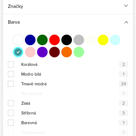
Značky
Barva
Korálová
2
Modro bílá
1
Tmavě modrá
24
Meruňková
0
Zlatá
2
Stříbrná
3
Barevná
1
Vícebarevná
0