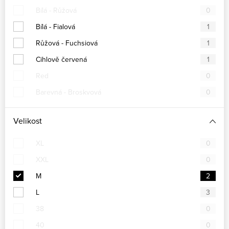
Bílá - Růžová
0
Bílá - Fialová
1
Růžová - Fuchsiová
1
Cihlově červená
1
Red
0
Barevná - Broskvová
0
Velikost
XL
0
XXL
0
M
2
L
3
38
0
40
0