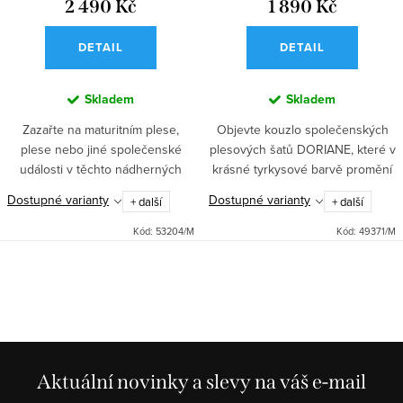
2 490 Kč
1 890 Kč
DETAIL
DETAIL
Skladem
Skladem
Zazařte na maturitním plese,
Objevte kouzlo společenských
plese nebo jiné společenské
plesových šatů DORIANE, které v
události v těchto nádherných
krásné tyrkysové barvě promění
saténových šatech v krásné
každý večer v taneční pohádku.
Dostupné varianty
Dostupné varianty
+ další
+ další
tyrkysové barvě! Dlouhá sukně
Tyto elegantní plesové šaty z
se spodničkou a vyztužený
jemného saténu přinesou...
Kód:
53204/M
Kód:
49371/M
živůtek...
O
v
l
á
d
Aktuální novinky a slevy na váš e-mail
a