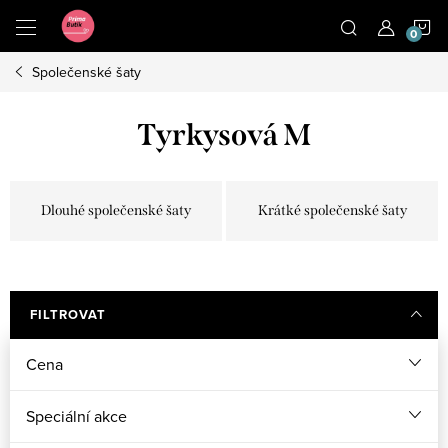
Přejít
N
na
obsah
Společenské šaty
K
Tyrkysová M
Dlouhé společenské šaty
Krátké společenské šaty
FILTROVAT
Cena
Speciální akce