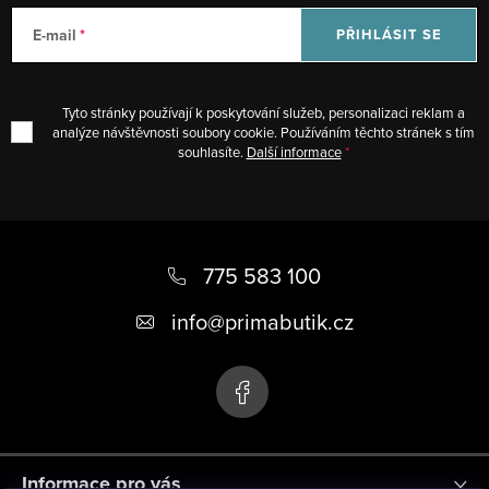
c
E-mail
PŘIHLÁSIT SE
í
p
r
Tyto stránky používají k poskytování služeb, personalizaci reklam a
v
analýze návštěvnosti soubory cookie. Používáním těchto stránek s tím
souhlasíte.
Další informace
k
y
v
Z
ý
á
775 583 100
p
i
p
info
@
primabutik.cz
s
a
u
t
í
Informace pro vás