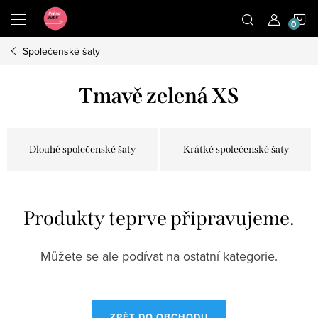
Přejít
N
na
obsah
Společenské šaty
K
Tmavě zelená XS
Dlouhé společenské šaty
Krátké společenské šaty
Produkty teprve připravujeme.
Můžete se ale podívat na ostatní kategorie.
ZPĚT DO OBCHODU