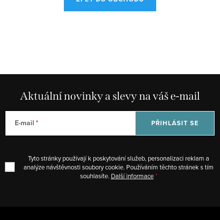
Aktuální novinky a slevy na váš e-mail
E-mail
PŘIHLÁSIT SE
Tyto stránky používají k poskytování služeb, personalizaci reklam a
analýze návštěvnosti soubory cookie. Používáním těchto stránek s tím
souhlasíte.
Další informace
Z