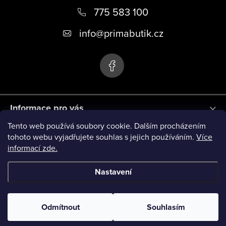
á
775 583 100
p
info
@
primabutik.cz
a
t
í
Informace pro vás
Tento web používá soubory cookie. Dalším procházením
Blog
tohoto webu vyjadřujete souhlas s jejich používáním.
Více
informací zde.
Novinky
Nastavení
Copyright 2026
PRIMA BUTIK
. Všechna práva vyhrazena.
Odmítnout
Souhlasím
Vytvořil Shoptet