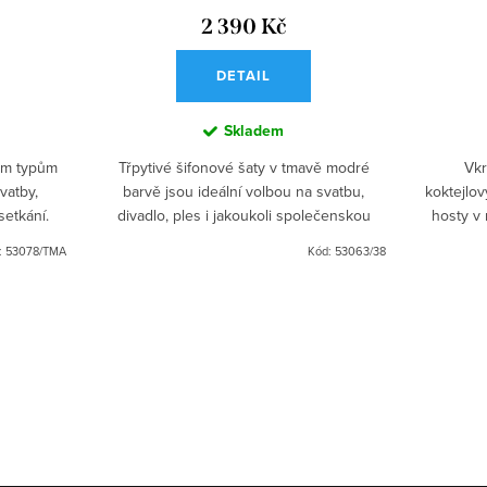
2 390 Kč
DETAIL
Skladem
šem typům
Třpytivé šifonové šaty v tmavě modré
Vkr
vatby,
barvě jsou ideální volbou na svatbu,
koktejlov
setkání.
divadlo, ples i jakoukoli společenskou
hosty v 
událost. Přiléhavý top s V výstřihem a
výstřihe
:
53078/TMA
Kód:
53063/38
dlouhými rukávy lichotí...
m