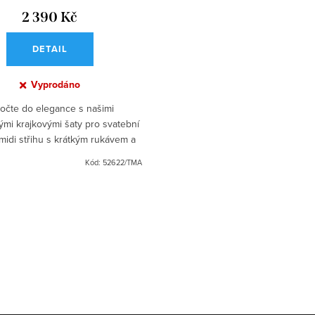
2 390 Kč
DETAIL
Vyprodáno
očte do elegance s našimi
ými krajkovými šaty pro svatební
midi střihu s krátkým rukávem a
m do V! Tento okouzlující kousek
Kód:
52622/TMA
á lichotivý výstřih do V...