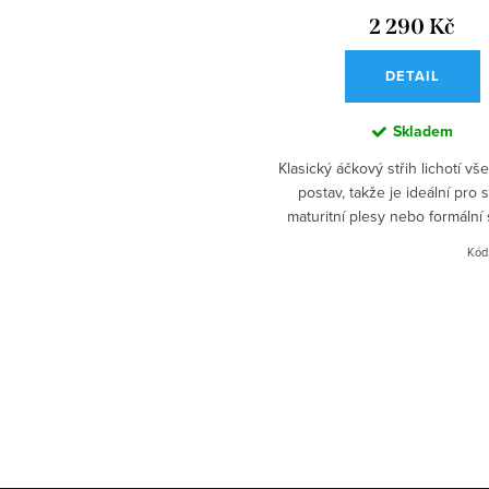
2 290 Kč
DETAIL
Skladem
Klasický áčkový střih lichotí v
postav, takže je ideální pro s
maturitní plesy nebo formální 
Kód
O
v
l
á