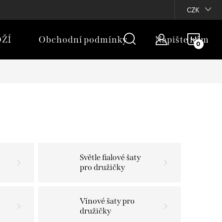
rany osobních údajů
Moje objednávka
CZK
NÁKU
ŽÍ
Obchodní podmínky
Napište nám
KOŠÍ
Světle fialové šaty
pro družičky
Vínové šaty pro
družičky