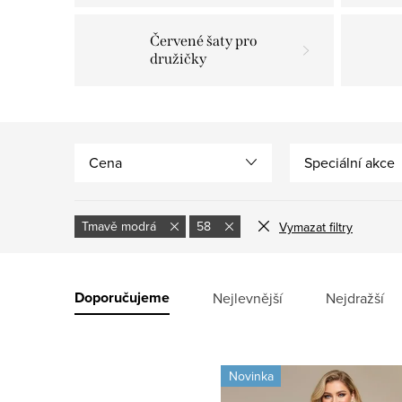
Červené šaty pro
družičky
Cena
Speciální akce
Tmavě modrá
58
Vymazat filtry
V
ý
Ř
Doporučujeme
Nejlevnější
Nejdražší
p
a
i
z
Novinka