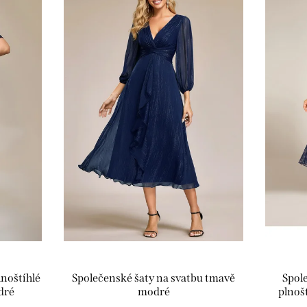
lnoštíhlé
Společenské šaty na svatbu tmavě
Spol
dré
modré
plnoš