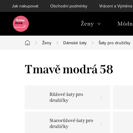
Přejít
Jak nakupovat
Obchodní podmínky
Vrácení a Výměna
na
obsah
Ženy
Módní
Ženy
Dámské šaty
Šaty pro družičky
Domů
Tmavě modrá 58
Růžové šaty pro
družičky
Starorůžové šaty pro
družičky