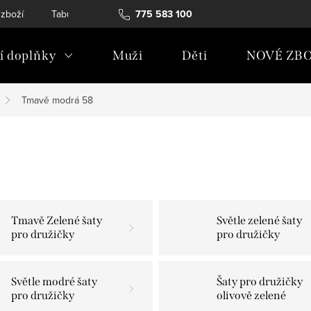
 zboží
Tabulky velikostí
775 583 100
Soubory Cookies
Podmínky och
 doplňky
Muži
Děti
NOVÉ ZBO
Tmavě modrá 58
Tmavě Zelené šaty
Světle zelené šaty
pro družičky
pro družičky
Světle modré šaty
Šaty pro družičky
pro družičky
olivově zelené