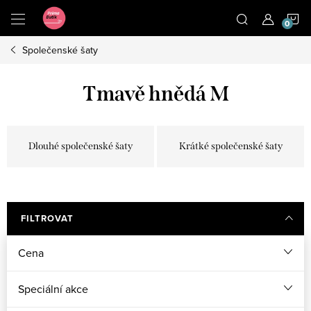
Přejít
N
na
obsah
Společenské šaty
K
Tmavě hnědá M
Dlouhé společenské šaty
Krátké společenské šaty
FILTROVAT
Cena
Speciální akce