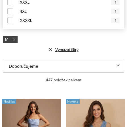
XXXL
1
4XL
1
XXXXL
1
M
Vymazat filtry
V
Ř
Doporučujeme
ý
a
Nejlevnější
447
položek celkem
p
z
i
e
Nejdražší
s
n
Novinka
Novinka
Nejprodávanější
p
í
r
p
Abecedně