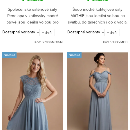
Společenské saténové šaty
Šedo modré koktejlové šaty
Penelopa v královsky modré
MATHIE jsou ideální volbou na
barvě jsou ideální volbou pro
svatbu, do tanečních i do divadla.
plesovou sezónu díky svému
Přiléhavý top s vyztuženým
Dostupné varianty
Dostupné varianty
+ další
+ další
elegantnímu korzetovému topu a
výstřihem a kolová sukně se
dlouhé sukni s rozparkem.
spodničkou zaručí elegantní...
Kód:
53908/MOD/M
Kód:
53905/MOD
Vyztužená...
Novinka
Novinka