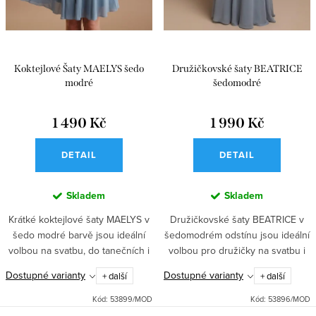
Koktejlové Šaty MAELYS šedo
Družičkovské šaty BEATRICE
modré
šedomodré
1 490 Kč
1 990 Kč
DETAIL
DETAIL
Skladem
Skladem
Krátké koktejlové šaty MAELYS v
Družičkovské šaty BEATRICE v
šedo modré barvě jsou ideální
šedomodrém odstínu jsou ideální
volbou na svatbu, do tanečních i
volbou pro družičky na svatbu i
do divadla. Krajkový živůtek,
do tanečních. Mají elegantní
Dostupné varianty
Dostupné varianty
+ další
+ další
kolová sukně se spodničkou a
výstřih s odhalenými rameny,
vyztužená hrudní část...
jemná nastavitelná ramínka...
Kód:
53899/MOD
Kód:
53896/MOD