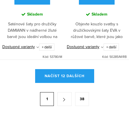
Skladem
Skladem
Saténové šaty pro družičky
Objevte kouzlo svatby s
DAMIANN v nádherné žluté
družičkovskými šaty EVA v
barvě jsou ideální volbou na
růžové barvě, které jsou jako
svatbu, do tanečních i na ples.
stvořené pro tanec a ples.
Dostupné varianty
Dostupné varianty
+ další
+ další
Dlouhá sukně, rozparek a
Krajkový top dodává šatům
pohodlné zapínání vzadu zipem
romantický vzhled, zatímco lehká
Kód:
53780/M
Kód:
50285/M/RB
a...
šifónová...
O
NAČÍST 12 DALŠÍCH
v
l
á
S
1
38
d
t
a
r
c
á
í
n