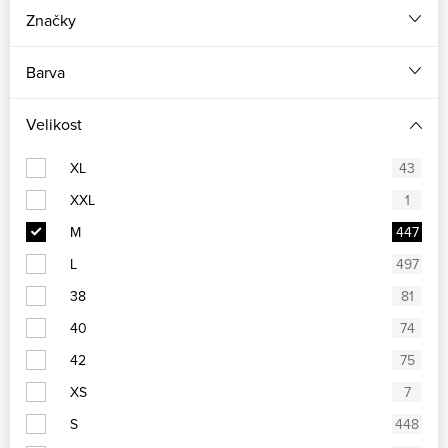
Značky
Barva
Velikost
XL
43
XXL
1
M
447
L
497
38
81
40
74
42
75
XS
7
S
448