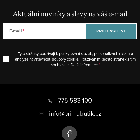
p
k
r
Aktuální novinky a slevy na váš e-mail
o
v
v
k
á
E-mail
PŘIHLÁSIT SE
y
n
v
í
ý
Tyto stránky používají k poskytování služeb, personalizaci reklam a
p
analýze návštěvnosti soubory cookie. Používáním těchto stránek s tím
souhlasíte.
Další informace
i
s
u
Z
á
775 583 100
p
info
@
primabutik.cz
a
t