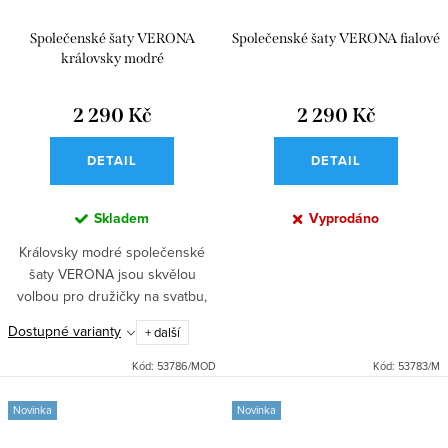
Společenské šaty VERONA
Společenské šaty VERONA fialové
královsky modré
2 290 Kč
2 290 Kč
DETAIL
DETAIL
Skladem
Vyprodáno
Královsky modré společenské
šaty VERONA jsou skvělou
volbou pro družičky na svatbu,
taneční, ples i další slavnostní
Dostupné varianty
+ další
příležitosti. Dlouhé saténové šaty
s přiléhavým střihem,...
Kód:
53786/MOD
Kód:
53783/M
Novinka
Novinka