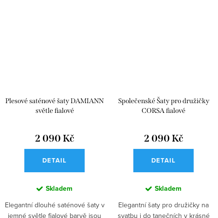
Plesové saténové šaty DAMIANN
Společenské Šaty pro družičky
světle fialové
CORSA fialové
2 090 Kč
2 090 Kč
DETAIL
DETAIL
Skladem
Skladem
Elegantní dlouhé saténové šaty v
Elegantní šaty pro družičky na
jemné světle fialové barvě jsou
svatbu i do tanečních v krásné