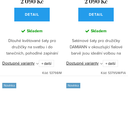
2 090 Kč
2 090 Kč
DETAIL
DETAIL
Skladem
Skladem
Dlouhé květované šaty pro
Saténové šaty pro družičky
družičky na svatbu i do
DAMIANN v okouzlující fialové
tanečních, pohodlné zapínání
barvě jsou ideální volbou na
vzadu na zip a šněrování,
svatbu, do tanečních i na ples.
Dostupné varianty
Dostupné varianty
+ další
+ další
rozparek pro volnost pohybu a
Dlouhá sukně s rozparkem a
nevyztužená hrudní část pro
pohodlné zapínání vzadu na zip
Kód:
53798/M
Kód:
53795/M/FIA
přirozený pocit.
a...
Novinka
Novinka