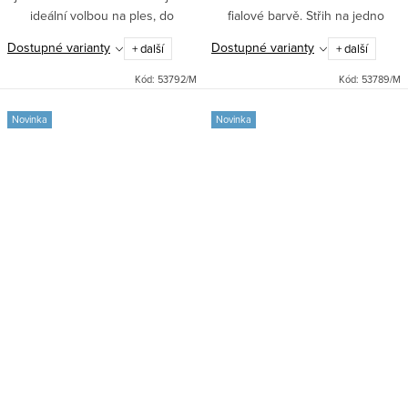
ideální volbou na ples, do
fialové barvě. Střih na jedno
tanečních i jako šaty pro družičky
rameno, dlouhá sukně se
Dostupné varianty
Dostupné varianty
+ další
+ další
na svatbu. Pohodlné zapínání
spodničkou a stylový rozparek.
vzadu na zip a...
Pohodlné zapínání na boční...
Kód:
53792/M
Kód:
53789/M
Novinka
Novinka