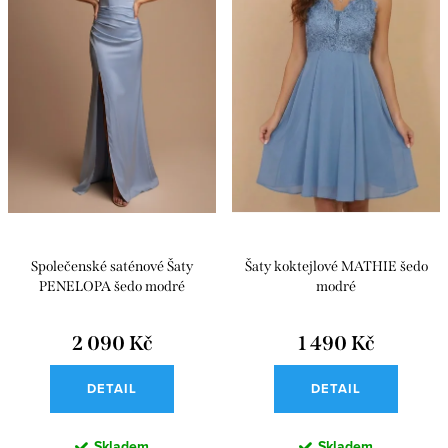
o
r
d
o
u
d
k
u
t
k
ů
t
ů
Společenské saténové Šaty
Šaty koktejlové MATHIE šedo
PENELOPA šedo modré
modré
2 090 Kč
1 490 Kč
DETAIL
DETAIL
Skladem
Skladem