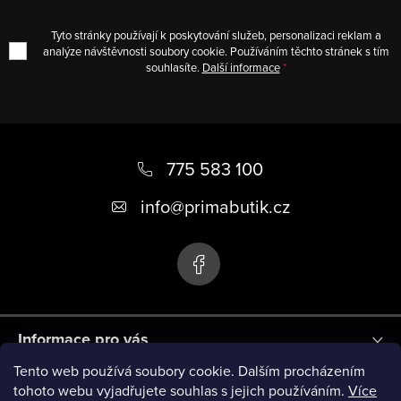
Tyto stránky používají k poskytování služeb, personalizaci reklam a
analýze návštěvnosti soubory cookie. Používáním těchto stránek s tím
souhlasíte.
Další informace
Z
á
775 583 100
p
info
@
primabutik.cz
a
t
í
Informace pro vás
Tento web používá soubory cookie. Dalším procházením
Blog
tohoto webu vyjadřujete souhlas s jejich používáním.
Více