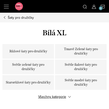
Přejít
N
na
obsah
Šaty pro družičky
K
Bílá XL
Tmavě Zelené šaty pro
Růžové šaty pro družičky
družičky
Světle zelené šaty pro
Světle fialové šaty pro
družičky
družičky
Světle modré šaty pro
Starorůžové šaty pro družičky
družičky
Šaty pro družičky olivově
Všechny kategorie
Vínové šaty pro družičky
zelené