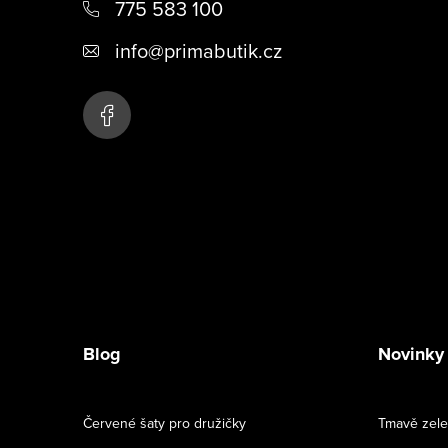
775 583 100
p
info
@
primabutik.cz
a
t
í
Blog
Novinky
Červené šaty pro družičky
Tmavě zele