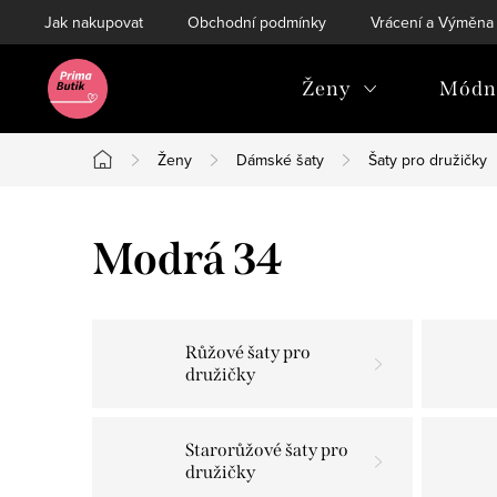
Přejít
Jak nakupovat
Obchodní podmínky
Vrácení a Výměna
na
obsah
Ženy
Módní
Ženy
Dámské šaty
Šaty pro družičky
Domů
Modrá 34
Růžové šaty pro
družičky
Starorůžové šaty pro
družičky