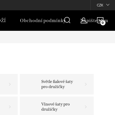
rany osobních údajů
Moje objednávka
CZK
NÁKU
ŽÍ
Obchodní podmínky
Napište nám
KOŠÍ
Světle fialové šaty
pro družičky
Vínové šaty pro
družičky