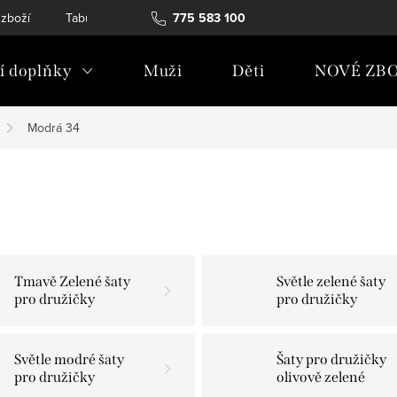
 zboží
Tabulky velikostí
775 583 100
Soubory Cookies
Podmínky och
 doplňky
Muži
Děti
NOVÉ ZBO
Modrá 34
Tmavě Zelené šaty
Světle zelené šaty
pro družičky
pro družičky
Světle modré šaty
Šaty pro družičky
pro družičky
olivově zelené