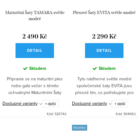
Maturitní Šaty TAMARA světle
Plesové Šaty EVITA světle modré
modré
2 490 Kč
2 290 Kč
DETAIL
DETAIL
Skladem
Skladem
Připravte se na maturitní ples
Tyto nádherné světle modré
nebo gala večer s těmito
společenské šaty EVITA jsou
úchvatnými Maturitními Šaty
přesně tím, co potřebujete pro
TAMARA ve světle modré barvě.
váš výjimečný večer. Přiléhavý
Dostupné varianty
Dostupné varianty
+ další
+ další
Korzetový top a odhalená ramena
střih zdůrazňuje vaše křivky a
vytváří romantický vzhled,...
dodává vám sebevědomí. Tato...
Kód:
52074/L
Kód:
50406/L
Novinka