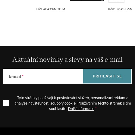
modrá barva dodává jemnost,
zatímco zipové zapínání...
Kód:
40439/MOD/M
Kód:
37149/L/SM
O
v
l
á
d
Aktuální novinky a slevy na váš e-mail
a
c
E-mail
PŘIHLÁSIT SE
í
p
r
Tyto stránky používají k poskytování služeb, personalizaci reklam a
v
analýze návštěvnosti soubory cookie. Používáním těchto stránek s tím
souhlasíte.
Další informace
k
y
v
Z