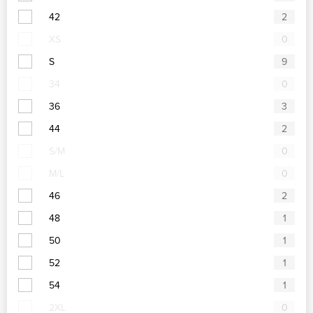
42
2
XS
0
S
9
34
0
36
3
44
2
S/M
0
M/L
0
46
2
48
1
50
1
52
1
54
1
2XL
0