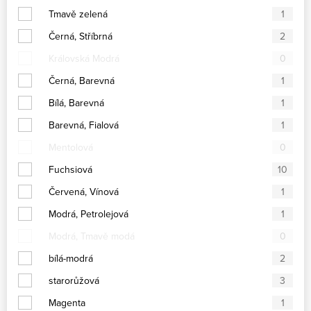
Tmavě zelená
1
Černá, Stříbrná
2
Královská Modrá
0
Černá, Barevná
1
Bílá, Barevná
1
Barevná, Fialová
1
Mentolová
0
Fuchsiová
10
Červená, Vínová
1
Modrá, Petrolejová
1
Modrá, Tmavě modá
0
bílá-modrá
2
starorůžová
3
Magenta
1