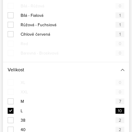
Bílá - Růžová
0
Bílá - Fialová
1
Růžová - Fuchsiová
1
Cihlově červená
1
Red
0
Barevná - Broskvová
0
Velikost
XL
0
XXL
0
M
7
L
10
38
2
40
2