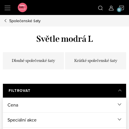
Přejít
N
na
obsah
Společenské šaty
K
Světle modrá L
Dlouhé společenské šaty
Krátké společenské šaty
FILTROVAT
Cena
Speciální akce