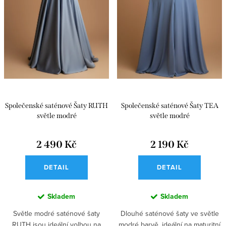
Společenské saténové Šaty RUTH
Společenské saténové Šaty TEA
světle modré
světle modré
2 490 Kč
2 190 Kč
DETAIL
DETAIL
Skladem
Skladem
Světle modré saténové šaty
Dlouhé saténové šaty ve světle
RUTH jsou ideální volbou na
modré barvě, ideální na maturitní