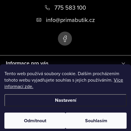
ý
á
775 583 100
p
i
p
info
@
primabutik.cz
s
a
u
t
í
Informace pro vás
Tento web používá soubory cookie. Dalším procházením
Blog
tohoto webu vyjadřujete souhlas s jejich používáním.
Více
informací zde.
Novinky
Nastavení
Copyright 2026
PRIMA BUTIK
. Všechna práva vyhrazena.
Odmítnout
Souhlasím
Vytvořil Shoptet