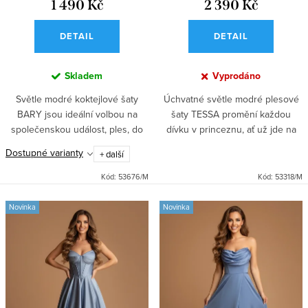
1 490 Kč
2 390 Kč
DETAIL
DETAIL
Skladem
Vyprodáno
Světle modré koktejlové šaty
Úchvatné světle modré plesové
BARY jsou ideální volbou na
šaty TESSA promění každou
společenskou událost, ples, do
dívku v princeznu, ať už jde na
divadla nebo jako šaty do
maturitní ples nebo gala večer.
Dostupné varianty
+ další
tanečních. Přiléhavý top s
Krásná barva a krajkový zdobený
vyztuženou hrudní částí a...
top z těchto...
Kód:
53676/M
Kód:
53318/M
Novinka
Novinka