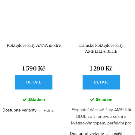
Koktejlové Šaty ANNA modré
Dámské koktejlové Šaty
AMELILIA BLUE
1 590 Kč
1 290 Kč
DETAIL
DETAIL
Skladem
Skladem
Elegantní dámské šaty AMELILIA
Dostupné varianty
+ další
BLUE se šifónovou sukní a
květinovým topem, perfektní pro
společenské události. Světle
Dostupné varianty
+ další