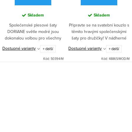
Skladem
Skladem
Společenské plesové šaty
Připravte se na svatební kouzlo s
DORIANE světle modré jsou
těmito hravými společenskými
dokonalou volbou pro všechny
šaty pro družičky! V nádherné
příležitosti, které vyžadují
světle modré barvě zazáříte na
Dostupné varianty
Dostupné varianty
+ další
+ další
serióznost a eleganci. Tyto šaty
každé svatbě a přidáte jí ten
jsou vyrobeny z kvalitního
správný nádech elegance.
Kód:
50394/M
Kód:
48865/MOD/M
saténu,...