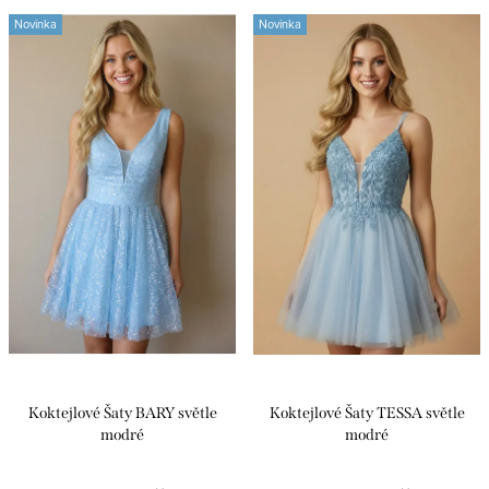
s
n
Novinka
Novinka
Nejprodávanější
p
í
r
p
Abecedně
o
r
d
o
u
d
k
u
t
k
ů
t
ů
Koktejlové Šaty BARY světle
Koktejlové Šaty TESSA světle
modré
modré