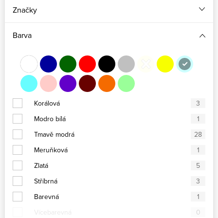
Značky
Barva
Korálová
3
Modro bílá
1
Tmavě modrá
28
Meruňková
1
Zlatá
5
Stříbrná
3
Barevná
1
Vícebarevná
0