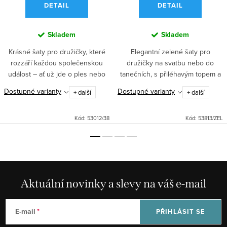
DETAIL
DETAIL
Skladem
Skladem
Krásné šaty pro družičky, které
Elegantní zelené šaty pro
rozzáří každou společenskou
družičky na svatbu nebo do
událost – ať už jde o ples nebo
tanečních, s přiléhavým topem a
svatbu. Přiléhavý top s krátkým
empírovým pasem. Dlouhá sukně
Dostupné varianty
Dostupné varianty
+ další
+ další
rukávem a dlouhá splývavá
jemně splývá, hrudní část je
sukně bez vyztužení hrudní...
vyztužená pro dokonalý tvar....
Kód:
53012/38
Kód:
53813/ZEL
Aktuální novinky a slevy na váš e-mail
E-mail
PŘIHLÁSIT SE