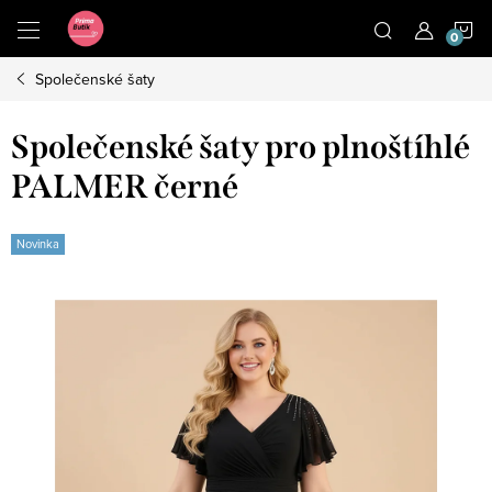
Přejít
N
na
obsah
Společenské šaty
K
Společenské šaty pro plnoštíhlé
PALMER černé
Novinka