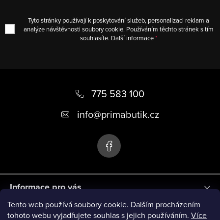
Tyto stránky používají k poskytování služeb, personalizaci reklam a
analýze návštěvnosti soubory cookie. Používáním těchto stránek s tím
souhlasíte.
Další informace
Z
á
775 583 100
p
info
@
primabutik.cz
a
t
í
Informace pro vás
Tento web používá soubory cookie. Dalším procházením
Blog
tohoto webu vyjadřujete souhlas s jejich používáním.
Více