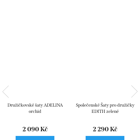
Družičkovské šaty ADELINA
Společenské Šaty pro družičky
orchid
EDITH zelené
2 090 Kč
2 290 Kč