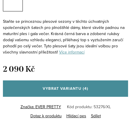
Staňte se princeznou plesové sezony v těchto úchvatných
společenských šatech pro plnoštíhlé dámy, které skvěle padnou na
maturitní ples i gala večer. Krásná černá barva a zdobené rukávy
dodají vašemu vzhledu eleganci, přiléhavý top s vyztužením zaručí
pohodlí po celý večer. Tyto plesové šaty jsou ideální volbou pro
všechny slavnostní příležitosti!
Více informací
2 090 Kč
Měrná
cena:
VYBRAT VARIANTU
(4)
Značka:
EVER PRETTY
Kód produktu:
53276/XL
Dotaz k produktu
Hlídací pes
Sdílet