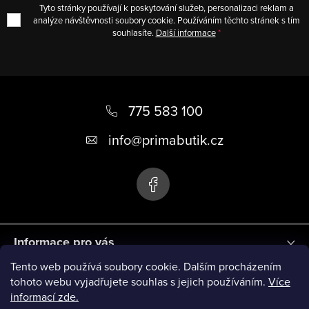
Tyto stránky používají k poskytování služeb, personalizaci reklam a
analýze návštěvnosti soubory cookie. Používáním těchto stránek s tím
souhlasíte.
Další informace
Z
á
775 583 100
p
info
@
primabutik.cz
a
t
í
Informace pro vás
Tento web používá soubory cookie. Dalším procházením
Blog
tohoto webu vyjadřujete souhlas s jejich používáním.
Více
informací zde.