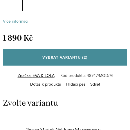
Více informací
1 890 Kč
Měrná
cena:
VYBRAT VARIANTU
(2)
Značka:
EVA & LOLA
Kód produktu:
48747/MOD/M
Dotaz k produktu
Hlídací pes
Sdílet
Barva: Modrá, Velikost: M