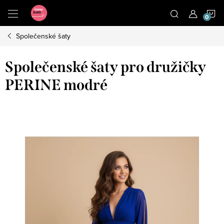
Přejít
N
na
obsah
Společenské šaty
K
Společenské šaty pro družičky
PERINE modré