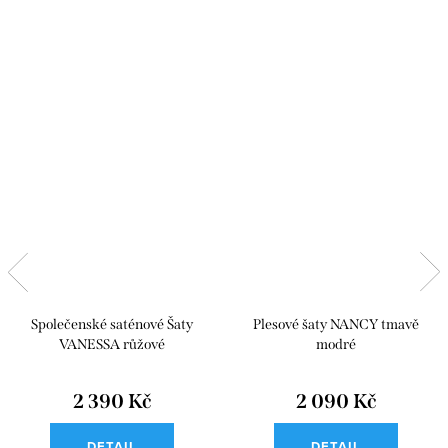
Společenské saténové Šaty
Plesové šaty NANCY tmavě
VANESSA růžové
modré
2 390 Kč
2 090 Kč
DETAIL
DETAIL