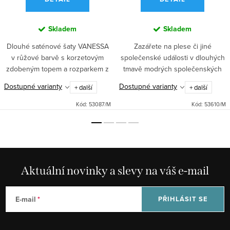
Skladem
Skladem
Dlouhé saténové šaty VANESSA
Zazářete na plese či jiné
v růžové barvě s korzetovým
společenské události v dlouhých
zdobeným topem a rozparkem z
tmavě modrých společenských
vás udělají hvězdu každé
šatech z Prima Butik. Elegantní
Dostupné varianty
Dostupné varianty
+ další
+ další
společenské události, plesu i
střih s vyztuženým živůtkem,
svatby. Skvělá volba pro družičky
spodničkou a nastavitelnými...
Kód:
53087/M
Kód:
53610/M
–...
Aktuální novinky a slevy na váš e-mail
E-mail
PŘIHLÁSIT SE