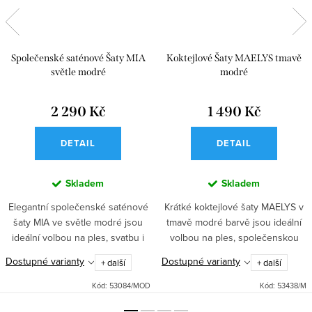
Společenské saténové Šaty MIA
Koktejlové Šaty MAELYS tmavě
světle modré
modré
2 290 Kč
1 490 Kč
DETAIL
DETAIL
Skladem
Skladem
Elegantní společenské saténové
Krátké koktejlové šaty MAELYS v
šaty MIA ve světle modré jsou
tmavě modré barvě jsou ideální
ideální volbou na ples, svatbu i
volbou na ples, společenskou
jinou významnou společenskou
událost, večírek, svatbu i do
Dostupné varianty
Dostupné varianty
+ další
+ další
událost. Korzetový top s
tanečních. Krajkový živůtek a
nastavitelnými ramínky a...
kolová sukně se...
Kód:
53084/MOD
Kód:
53438/M