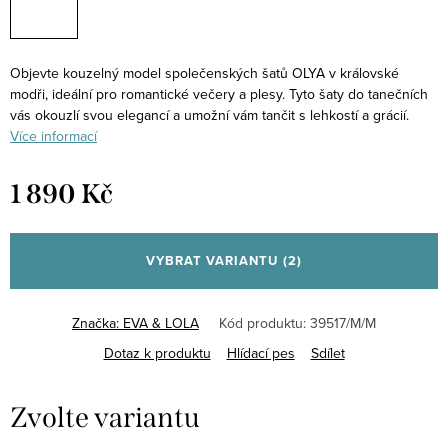
Objevte kouzelný model společenských šatů OLYA v královské
modři, ideální pro romantické večery a plesy. Tyto šaty do tanečních
vás okouzlí svou elegancí a umožní vám tančit s lehkostí a grácií.
Více informací
1 890 Kč
Měrná
cena:
VYBRAT VARIANTU
(2)
Značka:
EVA & LOLA
Kód produktu:
39517/M/M
Dotaz k produktu
Hlídací pes
Sdílet