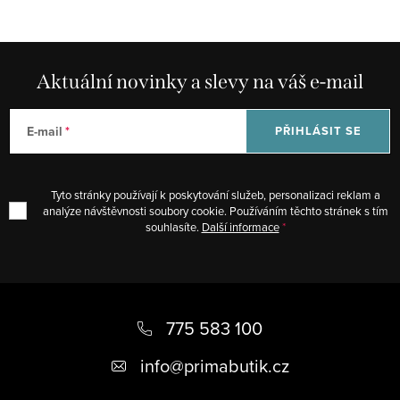
Aktuální novinky a slevy na váš e-mail
E-mail
PŘIHLÁSIT SE
Tyto stránky používají k poskytování služeb, personalizaci reklam a
analýze návštěvnosti soubory cookie. Používáním těchto stránek s tím
souhlasíte.
Další informace
Z
á
775 583 100
p
info
@
primabutik.cz
a