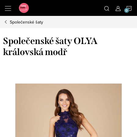
Přejít
N
na
obsah
Společenské šaty
K
Společenské šaty OLYA
královská modř