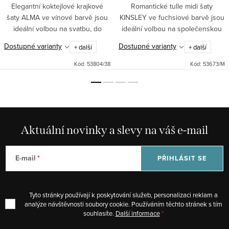
Elegantní koktejlové krajkové
Romantické tulle midi šaty
šaty ALMA ve vínové barvě jsou
KINSLEY ve fuchsiové barvě jsou
ideální volbou na svatbu, do
ideální volbou na společenskou
tanečních i do divadla. Midi délka,
událost, svatbu pro družičky,
Dostupné varianty
Dostupné varianty
+ další
+ další
kolová sukně se spodničkou a
večer v divadle i jako šaty do
vyztužený živůtek...
tanečních. Přiléhavý...
Kód:
53804/38
Kód:
53673/M
Aktuální novinky a slevy na váš e-mail
E-mail
PŘIHLÁSIT SE
Tyto stránky používají k poskytování služeb, personalizaci reklam a
analýze návštěvnosti soubory cookie. Používáním těchto stránek s tím
souhlasíte.
Další informace