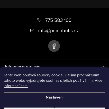
Z
á
775 583 100
p
info
@
primabutik.cz
a
t
í
Informace pro vás
Tento web používá soubory cookie. Dalším procházením
Blog
tohoto webu vyjadřujete souhlas s jejich používáním.
Více
informací zde.
Novinky
Nastavení
Copyright 2026
PRIMA BUTIK
. Všechna práva vyhrazena.