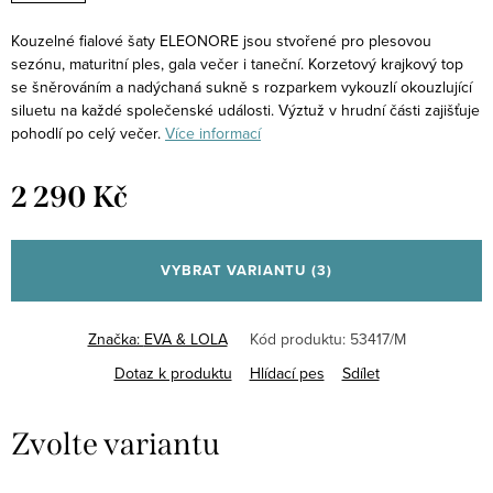
Kouzelné fialové šaty ELEONORE jsou stvořené pro plesovou
sezónu, maturitní ples, gala večer i taneční. Korzetový krajkový top
se šněrováním a nadýchaná sukně s rozparkem vykouzlí okouzlující
siluetu na každé společenské události. Výztuž v hrudní části zajišťuje
pohodlí po celý večer.
Více informací
2 290 Kč
Měrná
cena:
VYBRAT VARIANTU
(3)
Značka:
EVA & LOLA
Kód produktu:
53417/M
Dotaz k produktu
Hlídací pes
Sdílet