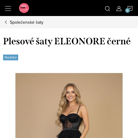
Přejít
N
na
obsah
Společenské šaty
K
Plesové šaty ELEONORE černé
Novinka