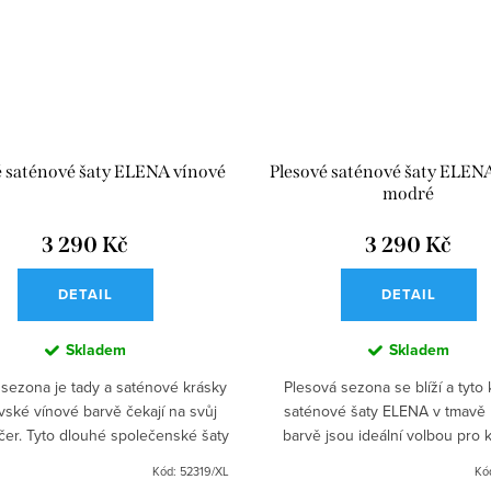
é saténové šaty ELENA vínové
Plesové saténové šaty ELEN
modré
3 290 Kč
3 290 Kč
DETAIL
DETAIL
Skladem
Skladem
 sezona je tady a saténové krásky
Plesová sezona se blíží a tyto
ovské vínové barvě čekají na svůj
saténové šaty ELENA v tmavě
čer. Tyto dlouhé společenské šaty
barvě jsou ideální volbou pro
ztuženou hrudní částí a úzkými
společenskou událost, ať už jde
Kód:
52319/XL
Kó
ramínky jsou...
nebo maturitní ples. S...