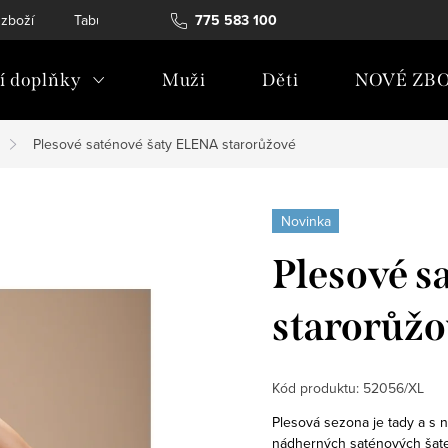
 zboží
Tabulky velikostí
775 583 100
Soubory Cookies
Podmínky och
 doplňky
Muži
Děti
NOVÉ ZBO
Plesové saténové šaty ELENA starorůžové
Novinka
Plesové s
starorůžo
Kód produktu:
52056/XL
Plesová sezona je tady a s n
nádherných saténových šate