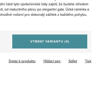
ní části tyto společenské šaty zajistí, že budete středem
sti, od maturitního plesu po elegantní gala. Úzká ramínka a
pohodlné nošení pro dokonalý zážitek z každého pohybu.
VYBRAT VARIANTU
(4)
Dotaz k produktu
Hlídací pes
Sdílet
Tisk