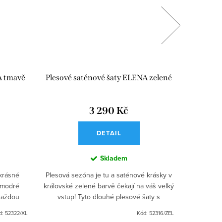
A tmavě
Plesové saténové šaty ELENA zelené
Společen
3 290 Kč
DETAIL
Skladem
 krásné
Plesová sezóna je tu a saténové krásky v
Objevte 
 modré
královské zelené barvě čekají na váš velký
zelenými
 každou
vstup! Tyto dlouhé plesové šaty s
promění v
 o ples
vyztuženou hrudní částí a úzkými ramínky
přiléhavý
d:
52322/XL
Kód:
52316/ZEL
jsou ideální...