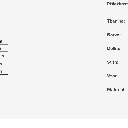
Příležitost
Tkanina
:
Barva
:
m
m
Délka
:
cm
Střih
:
m
m
Vzor
:
Materiál
: