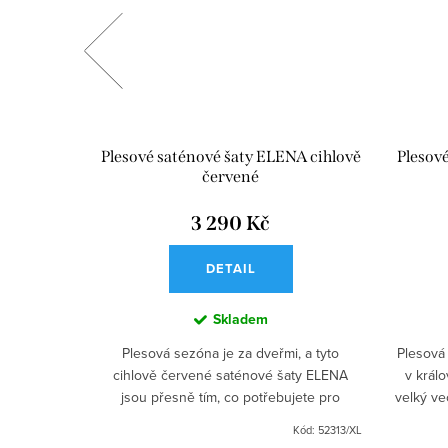
 růžové
Plesové saténové šaty ELENA cihlově
Plesov
červené
3 290 Kč
DETAIL
Skladem
ty pro
Plesová sezóna je za dveřmi, a tyto
Plesová
elí! Jemný
cihlově červené saténové šaty ELENA
v král
 šifonová
jsou přesně tím, co potřebujete pro
velký ve
uzelnou
nezapomenutelný ples nebo maturitní
s vy
Kód:
52778/M
Kód:
52313/XL
 s...
večer. S jejich dlouhou sukní se...