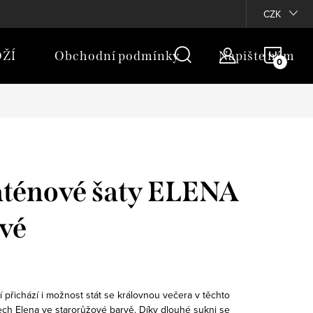
rany osobních údajů
Moje objednávka
CZK
NÁKU
ŽÍ
Obchodní podmínky
Napište nám
KOŠÍ
aténové šaty ELENA
vé
í přichází i možnost stát se královnou večera v těchto
ch Elena ve starorůžové barvě. Díky dlouhé sukni se