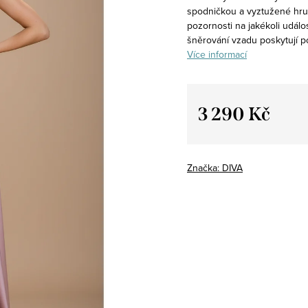
spodničkou a vyztužené hrud
pozornosti na jakékoli událo
šněrování vzadu poskytují 
Více informací
3 290 Kč
Měrná
cena:
Značka:
DIVA