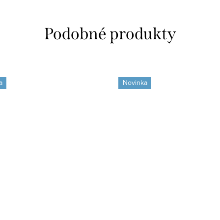
a
Novinka