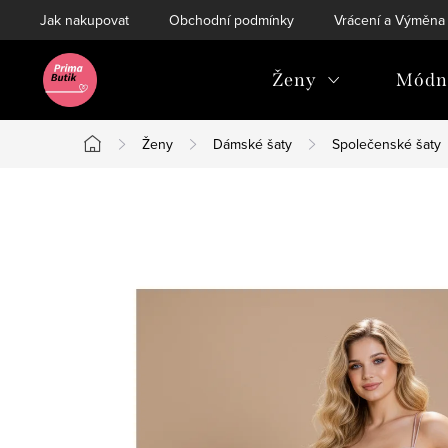
Přejít
Jak nakupovat
Obchodní podmínky
Vrácení a Výměna
na
obsah
Ženy
Módní
Ženy
Dámské šaty
Společenské šaty
Domů