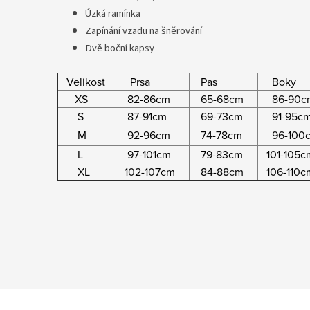
Úzká ramínka
Zapínání vzadu na šněrování
Dvě boční kapsy
Velikost
Prsa
Pas
Boky
XS
82-86cm
65-68cm
86-90c
S
87-91cm
69-73cm
91-95c
M
92-96cm
74-78cm
96-100
L
97-101cm
79-83cm
101-105c
XL
102-107cm
84-88cm
106-110c