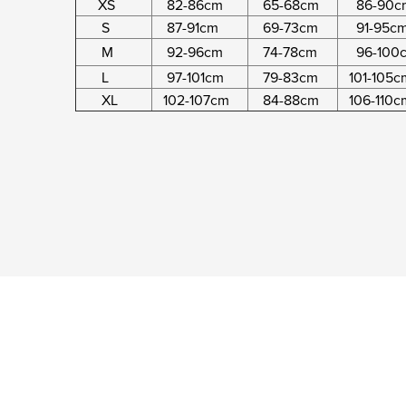
XS
82-86cm
65-68cm
86-90c
S
87-91cm
69-73cm
91-95c
M
92-96cm
74-78cm
96-100
L
97-101cm
79-83cm
101-105c
XL
102-107cm
84-88cm
106-110c