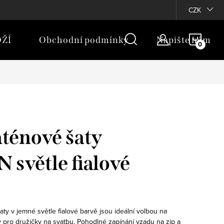
rany osobních údajů
Moje objednávka
CZK
NÁKU
ŽÍ
Obchodní podmínky
Napište nám
KOŠÍ
aténové šaty
světle fialové
ty v jemné světle fialové barvě jsou ideální volbou na
ty pro družičky na svatbu. Pohodlné zapínání vzadu na zip a