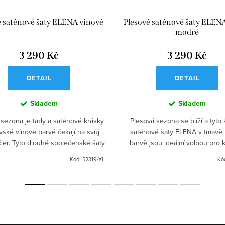
é saténové šaty ELENA vínové
Plesové saténové šaty ELEN
modré
3 290 Kč
3 290 Kč
DETAIL
DETAIL
Skladem
Skladem
 sezona je tady a saténové krásky
Plesová sezona se blíží a tyto
ovské vínové barvě čekají na svůj
saténové šaty ELENA v tmavě
čer. Tyto dlouhé společenské šaty
barvě jsou ideální volbou pro
ztuženou hrudní částí a úzkými
společenskou událost, ať už jde
Kód:
52319/XL
Kó
ramínky jsou...
nebo maturitní ples. S...