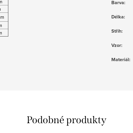
m
Barva
:
m
Délka
:
cm
m
Střih
:
m
Vzor
:
Materiál
: