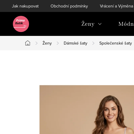
Přejít
Jak nakupovat
Obchodní podmínky
Vrácení a Výměna
na
obsah
Ženy
Módní
Ženy
Dámské šaty
Společenské šaty
Domů