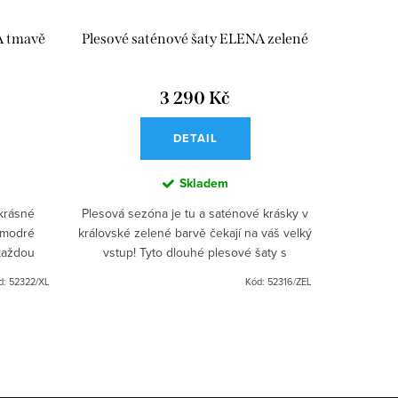
A tmavě
Plesové saténové šaty ELENA zelené
Společe
3 290 Kč
DETAIL
Skladem
 krásné
Plesová sezóna je tu a saténové krásky v
Objevte 
 modré
královské zelené barvě čekají na váš velký
tmavě zel
 každou
vstup! Tyto dlouhé plesové šaty s
třpytiv
 o ples
vyztuženou hrudní částí a úzkými ramínky
Korzetový
d:
52322/XL
Kód:
52316/ZEL
jsou ideální...