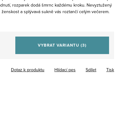
 padnutí, rozparek dodá šmrnc každému kroku. Nevyztužený
 ženskost a splývavá sukně vás roztančí celým večerem.
VYBRAT VARIANTU
(3)
Dotaz k produktu
Hlídací pes
Sdílet
Tisk