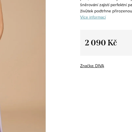
šněrování zajistí perfektní
živůtek podtrhne přirozenou
Více informací
2 090 Kč
Měrná
cena:
Značka:
DIVA