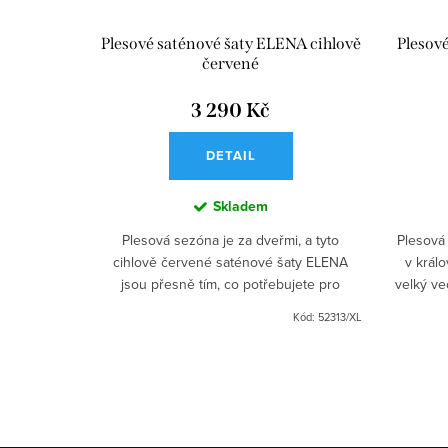
y FLAVIE
Plesové saténové šaty ELENA cihlově
Plesov
červené
3 290 Kč
DETAIL
Skladem
 FLAVIE v
Plesová sezóna je za dveřmi, a tyto
Plesová
olbou pro
cihlově červené saténové šaty ELENA
v král
 střih s V
jsou přesně tím, co potřebujete pro
velký ve
vitelnými
nezapomenutelný ples nebo maturitní
s vy
Kód:
52841/M
Kód:
52313/XL
..
večer. S jejich dlouhou sukní se...