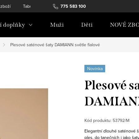
 zboží
Tabulky velikostí
775 583 100
Soubory Cookies
Podmínky och
 doplňky
Muži
Děti
NOVÉ ZBO
Plesové saténové šaty DAMIANN světle fialové
Novinka
Plesové s
DAMIANN 
Kód produktu:
53792/M
Elegantní dlouhé saténové ša
ples, do tanečních i jako ša