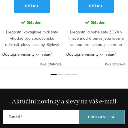
DETAIL
DETAIL
Skladem
Skladem
Elegantní koktejlové midi šaty
Elegantní dlouhé šaty ZOYA v
vhodné pro společenské
tmavě modré barvě jsou ideální
události, plesy i svatby. Stylový
volbou pro svatbu, ples nebo
zelený odstín vynikne také na
jinou společenskou událost.
Dostupné varianty
Dostupné varianty
+ další
+ další
zahradní párty. Skvělá volba pro
Přiléhavý top s úzkými
každou slavnostní...
nastavitelnými ramínky a
Kód:
53914/ZEL
Kód:
53622/40
splývavou...
Aktuální novinky a slevy na váš e-mail
E-mail
PŘIHLÁSIT SE