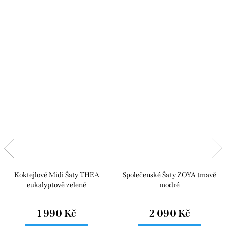
Koktejlové Midi Šaty THEA
Společenské Šaty ZOYA tmavě
eukalyptově zelené
modré
1 990 Kč
2 090 Kč