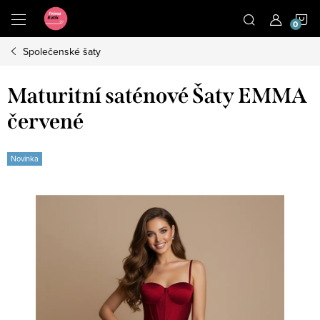
Přejít
N
na
obsah
Společenské šaty
K
Maturitní saténové Šaty EMMA
červené
Novinka