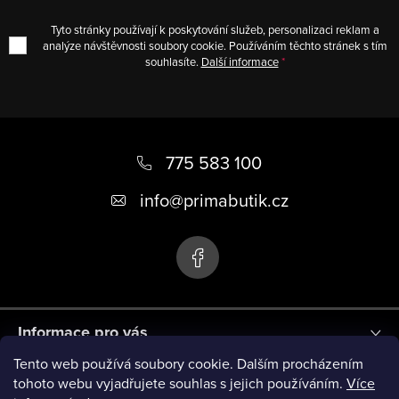
Tyto stránky používají k poskytování služeb, personalizaci reklam a
analýze návštěvnosti soubory cookie. Používáním těchto stránek s tím
souhlasíte.
Další informace
Z
á
775 583 100
p
info
@
primabutik.cz
a
t
í
Informace pro vás
Tento web používá soubory cookie. Dalším procházením
Blog
tohoto webu vyjadřujete souhlas s jejich používáním.
Více