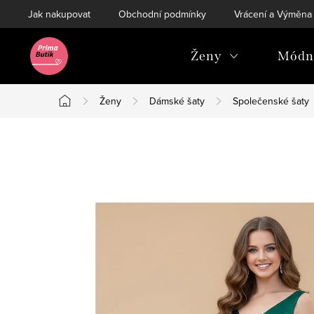
Přejít
Jak nakupovat
Obchodní podmínky
Vrácení a Výměna
na
obsah
Ženy
Módní
Ženy
Dámské šaty
Společenské šaty
Domů