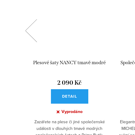
 violet
Plesové šaty NANCY tmavě modré
Spole
2 090 Kč
DETAIL
Vyprodáno
y TRACY ve
Zazářete na plese či jiné společenské
Elegant
čky i jiné
události v dlouhých tmavě modrých
MICHEL
í střih na
společenských šatech z Prima Butik.
sukní se