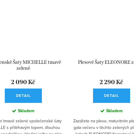
čenské Šaty MICHELLE tmavě
Plesové Šaty ELEONORE z
zelené
2 090 Kč
2 290 Kč
DETAIL
DETAIL
Skladem
Skladem
ní tmavě zelené společenské šaty
Zazářete na plese, maturitním p
LE s přiléhavým topem, dlouhou
gala večeru v těchto zelených p
 spodničkou. Ideální volba na ples
šatech ELEONORE! Korzetový k