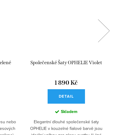
elené
Společenské Šaty OPHELIE Violet
Spo
PENE
1 890 Kč
DETAIL
Skladem
lesu nebo
Elegantní dlouhé společenské šaty
Skvělá v
lesových
OPHELIE v kouzelné fialové barvě jsou
chtějí 
rajkový
ideální volbou pro plesy, svatby či jiné
Společens