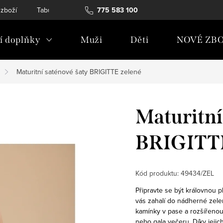
 zboží
Tabulky velikostí
775 583 100
Soubory Cookies
Podmínky och
 doplňky
Muži
Děti
NOVÉ ZBO
Maturitní saténové šaty BRIGITTE zelené
Maturitní
BRIGITTE
Kód produktu:
49434/ZEL
Připravte se být královnou 
vás zahalí do nádherné zele
kamínky v pase a rozšířenou
nebo gala večeru. Díky jeji