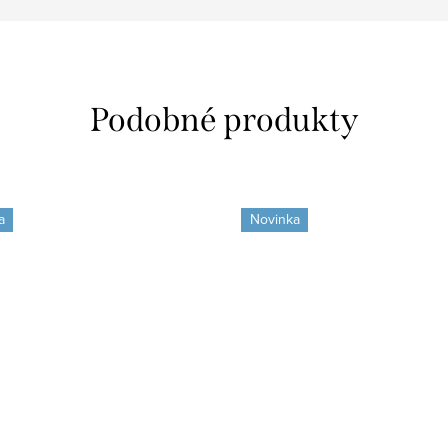
a
Novinka