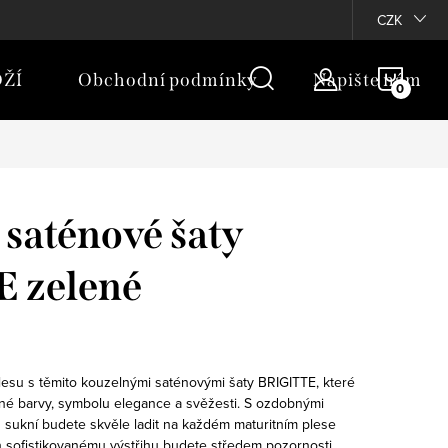
rany osobních údajů
Moje objednávka
CZK
NÁKU
ŽÍ
Obchodní podmínky
Napište nám
KOŠÍ
 saténové šaty
 zelené
plesu s těmito kouzelnými saténovými šaty BRIGITTE, které
né barvy, symbolu elegance a svěžesti. S ozdobnými
 sukní budete skvěle ladit na každém maturitním plese
ch sofistikovanému výstřihu budete středem pozornosti